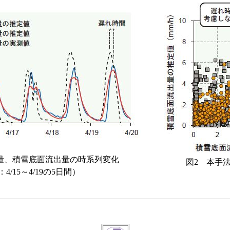
量、積雪底面流出量の時系列変化
図2 本手
4/15～4/19の5日間）