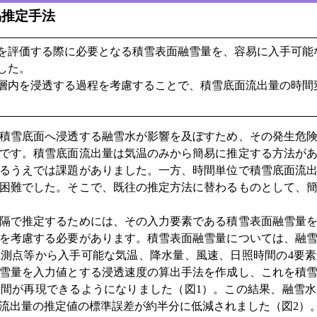
易推定手法
を評価する際に必要となる積雪表面融雪量を、容易に入手可能
した。
層内を浸透する過程を考慮することで、積雪底面流出量の時間
積雪底面へ浸透する融雪水が影響を及ぼすため、その発生危険
です。積雪底面流出量は気温のみから簡易に推定する方法が
るうえでは課題がありました。一方、時間単位で積雪底面流
困難でした。そこで、既往の推定方法に替わるものとして、
隔で推定するためには、その入力要素である積雪表面融雪量を
を考慮する必要があります。積雪表面融雪量については、融
測点等から入手可能な気温、降水量、風速、日照時間の4要
雪量を入力値とする浸透速度の算出手法を作成し、これを積
間が再現できるようになりました（図1）。この結果、融雪
流出量の推定値の標準誤差が約半分に低減されました（図2）