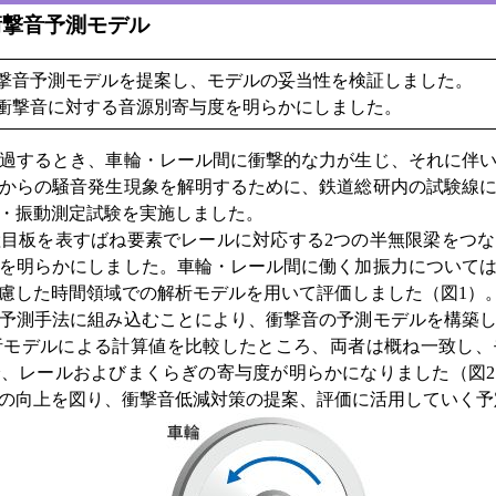
衝撃音予測モデル
撃音予測モデルを提案し、モデルの妥当性を検証しました。
衝撃音に対する音源別寄与度を明らかにしました。
過するとき、車輪・レール間に衝撃的な力が生じ、それに伴い
からの騒音発生現象を解明するために、鉄道総研内の試験線
・振動測定試験を実施しました。
目板を表すばね要素でレールに対応する2つの半無限梁をつな
を明らかにしました。車輪・レール間に働く加振力について
慮した時間領域での解析モデルを用いて評価しました（図1）
予測手法に組み込むことにより、衝撃音の予測モデルを構築し
析モデルによる計算値を比較したところ、両者は概ね一致し、
、レールおよびまくらぎの寄与度が明らかになりました（図
の向上を図り、衝撃音低減対策の提案、評価に活用していく予