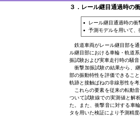
３．レール継目通過時の
レール継目通過時の衝
予測モデルを用いて、
鉄道車両がレール継目部を通
ル継目部における車輪・軌道系
振試験および実車走行時の騒音
衝撃加振試験の結果から、継
部の振動特性を評価できること
軌跡と接触ばねの非線形性を考
これらの要素を従来の転動音
ついて試験線での実測値と解
た。また、衝撃音に対する車輪
タを用いた検証により予測精度