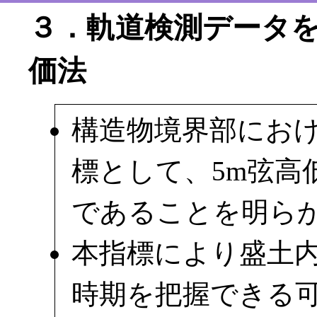
３．軌道検測データ
価法
構造物境界部にお
標として、5m弦高
であることを明ら
本指標により盛土
時期を把握できる