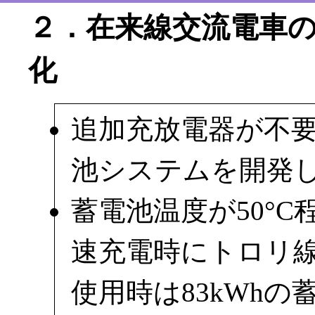
２．在来線交流電車
化
追加充放電器が不
池システムを開発
蓄電池温度が50°
速充電時にトロリ
使用時は83kWhの