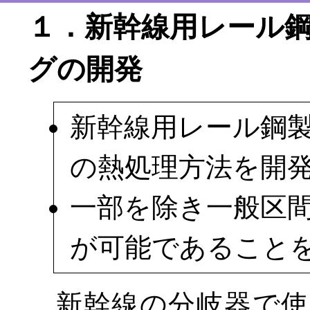
１．新幹線用レール
グの開発
新幹線用レール鋼
の熱処理方法を開
一部を除き一般区
が可能であること
新幹線の分岐器で使