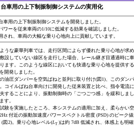
ス台車用の上下制振制御システムの実用化
台車用の上下制振制御システムを開発しました。
パワーを従来車両の1/10に低減する効果を確認しました。
用され、車両の大幅な乗り心地向上に貢献しています。
ような豪華列車では、走行区間によらず優れた乗り心地が求め
敷設していない線区を走行した場合、レール継ぎ目通過時に
ります。このような線区においても快適な乗り心地を提供す
を開発しました。
油圧ダンパーを空気ばねと並列に取り付け(図1)、このダン
。コイルばね台車向けに開発した従来装置と比べ、指令電流
夫することにより、振動制御時の「ごつごつ感」を緩和しま
ます。
試験を実施したところ、本システムの適用に加え、柔らかい空
Hz 付近の振動加速度パワースペクトル密度 (PSD) のピーク値
(図2)。乗り心地レベル(
L
)は約 7dB 低減され、体感上も
T