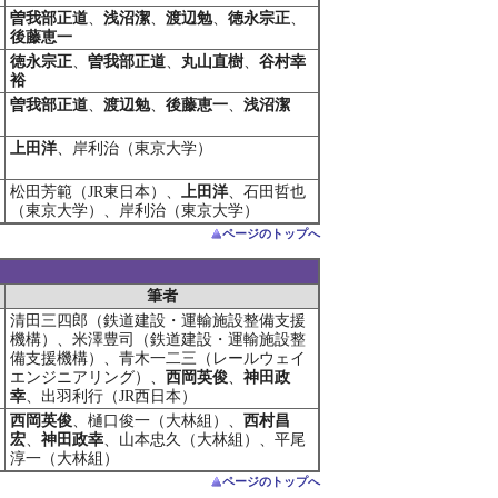
曽我部正道
、
浅沼潔
、
渡辺勉
、
徳永宗正
、
後藤恵一
徳永宗正
、
曽我部正道
、
丸山直樹
、
谷村幸
裕
曽我部正道
、
渡辺勉
、
後藤恵一
、
浅沼潔
上田洋
、岸利治（東京大学）
松田芳範（JR東日本）、
上田洋
、石田哲也
（東京大学）、岸利治（東京大学）
ページのトップへ
筆者
清田三四郎（鉄道建設・運輸施設整備支援
機構）、米澤豊司（鉄道建設・運輸施設整
備支援機構）、青木一二三（レールウェイ
エンジニアリング）、
西岡英俊
、
神田政
幸
、出羽利行（JR西日本）
西岡英俊
、樋口俊一（大林組）、
西村昌
宏
、
神田政幸
、山本忠久（大林組）、平尾
淳一（大林組）
ページのトップへ