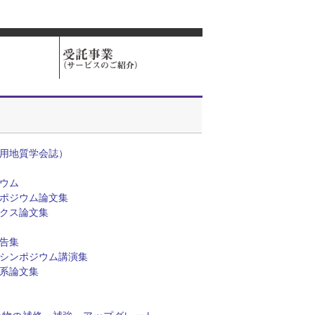
用地質学会誌）
ウム
ポジウム論文集
クス論文集
告集
シンポジウム講演集
系論文集