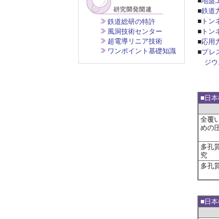
■
地盤
■
鉄道
■
トン
鉄道総研の特許
風洞技術センター
■
トン
超電導リニア技術
■
応用
ワンポイント基礎知識
■
プレ
ジウ
■日本
全覆
めの
多孔
究
多孔
■日本