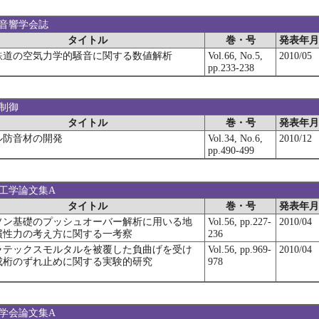
本音響学会誌
タイトル
巻・号
発表年月
鉄道の空気力学的騒音に関する数値解析
Vol.66, No.5,
2010/05
pp.233-238
音制御
タイトル
巻・号
発表年月
ル防音材の開発
Vol.34, No.6,
2010/12
pp.490-499
造工学論文集A
タイトル
巻・号
発表年月
ソン基礎のプッシュオーバー解析に用いる地
Vol.56, pp.227-
2010/04
慣性力の考え方に関する一考察
236
ラテックスモルタルを被覆した負曲げを受け
Vol.56, pp.969-
2010/04
成桁のずれ止めに関する実験的研究
978
木学会論文集A