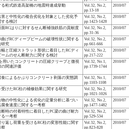
する桁式鉄道高架橋の地震時連成挙動
Vol.32, No.2,
2010/07
pp.13-18
塩害と中性化の複合劣化を対象とした劣化予
Vol.32, No.2,
2010/07
関する検討
pp.1423-1428
断面RCはりに対するせん断補強鉄筋の貢献度
Vol.32, No.2,
2010/07
pp.31-36
称曲げRCディープビームの破壊性状に関する
Vol.32, No.2,
2010/07
的研究
pp.661-666
板幅と圧縮ストラット形状に着目したRCディ
Vol.32, No.2,
2010/07
ビームのせん断耐力に関する検討
pp.217-222
法を用いたコンクリートの圧縮クリープと微視
Vol.32, No.1,
2010/07
壊の関連評価
pp.1739-1744
腐食によるかぶりコンクリート剥落の実態調
Vol.32, No.1,
2010/07
pp.1103-1108
を受けたRC柱の補修効果に関する研究
Vol.32, No.2,
2010/07
pp.1021-1026
造物の中性化による劣化の定量分析に基づい
Vol.32, No.2,
2010/07
筋腐食速度に関する一考察
pp.1477-1482
破断時の付着特性に着目したPC梁の曲げ耐力
Vol.32, No.2,
2010/07
する一考察
pp.529-534
繰り返し荷重を受けるRC柱の変形性能に関す
Vol.32, No.2,
2010/07
考察
pp.823-828