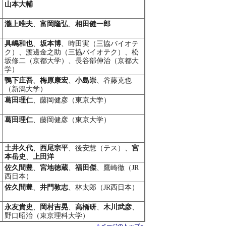
山本大輔
瀧上唯夫
、
富岡隆弘
、
相田健一郎
具嶋和也
、
坂本博
、時田実（三協バイオテ
ク）、渡邊金之助（三協バイオテク）、松
坂修二（京都大学）、長谷部伸治（京都大
学）
鴨下庄吾
、
梅原康宏
、
小島崇
、谷藤克也
（新潟大学）
葛田理仁
、藤岡健彦（東京大学）
葛田理仁
、藤岡健彦（東京大学）
土井久代
、
西尾宗平
、後安慧（テス）、
宮
本岳史
、
上田洋
佐久間豊
、
宮地徳蔵
、
福田傑
、鷹崎徹（JR
西日本）
佐久間豊
、
井門敦志
、林太郎（JR西日本）
永友貴史
、
岡村吉晃
、
高橋研
、
木川武彦
、
野口昭治（東京理科大学）
ページのトップへ