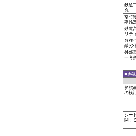
鉄道
究
常時
期推
鉄道
リテ
各種
酸劣
外部
一考
■地
斜杭
の検
シー
関す