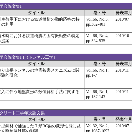
学会論文集F
タイトル
巻・号
発表年月
列車荷重下における鉄道橋桁の動的応答の特
Vol.66, No.3,
2010/07
その利用
pp.382-401
増水時における鉄道橋脚の固有振動数の特定
Vol.66, No.4,
2010/10
の提案
pp.524-535
木学会論文集F1（トンネル工学）
タイトル
巻・号
発表年月
被り山岳トンネルの地震被害メカニズムに関
Vol.66, No.1,
2010/11
実験的研究
pp.1-7
注入に伴う地盤変形の数値解析手法に関する
Vol.66, No.1,
2010/11
pp.137-143
ンクリート工学年次論文集
タイトル
巻・号
発表年月
チ型鋼材で補強したＴ形RC梁の変形性能に及
Vol.32, No.2,
2010/07
せん断補強鉄筋の影響
pp.1087-1092