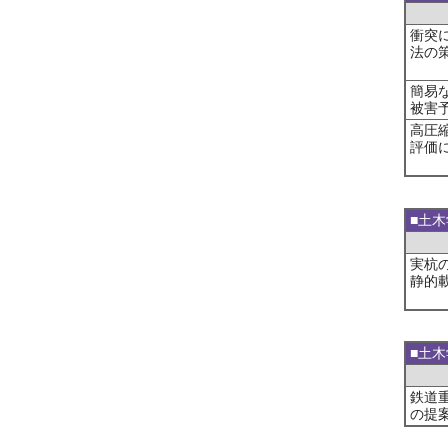
衝突
法の
簡易
被害
高圧
評価
■土
実杭
静的
■土
鉄道
の提