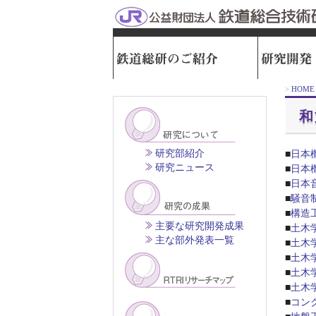
>
HOME
和
研究部紹介
■
日本機
研究ニュース
■
日本機
■
日本
■
騒音
■
構造
主要な研究開発成果
■
土木
主な部外発表一覧
■
土木
■
土木
■
土木
■
土木
■
コン