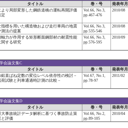
タイトル
巻・号
発表年月
により局部変形した鋼鉄道橋の運転再開評価
Vol.66, No.3,
2010/08
策定
pp.467-476
な指標を用いた構造物および走行車両の地震
Vol.66, No.3,
2010/08
予測法の提案
pp.535-546
縮軸力が作用する矩形断面鋼部材の耐震性能
Vol.66, No.3,
2010/09
に関する研究
pp.576-595
木学会論文集C
タイトル
巻・号
発表年月
の鉛直ばね定数の変位レベル依存性の検討－
Vol.67, No.1,
2011/02
載荷試験と列車通過時計測の比較－
pp.78-97
木学会論文集D
タイトル
巻・号
発表年月
重大事故統計データ解析に基づく事故防止策
Vol.66, No.2,
2010/04
案と評価
pp.89-105