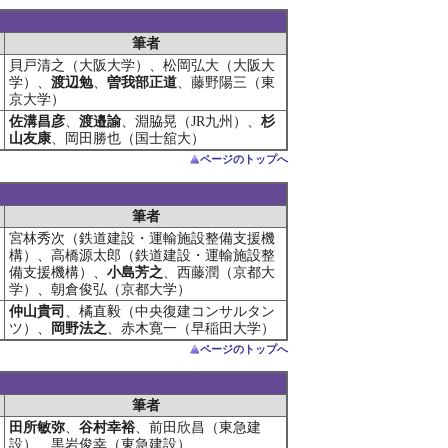
筆者
貝戸清之（大阪大学）、松岡弘大（大阪大
学）、
渡辺勉
、
曽我部正道
、藤野陽三（東
京大学）
佐溝昌彦
、
渡邉諭
、淵脇晃（JR九州）、
杉
山友康
、岡田勝也（国士舘大）
ページのトップへ
筆者
宮林秀次（鉄道建設・運輸施設整備支援機
構）、高橋源太郎（鉄道建設・運輸施設整
備支援機構）、
小島芳之
、西藤潤（京都大
学）、朝倉俊弘（京都大学）
仲山貴司
、橘直毅（中央復建コンサルタン
ツ）、
岡野法之
、赤木寛一（早稲田大学）
ページのトップへ
筆者
田所敏弥
、
谷村幸裕
、前田欣昌（東急建
設）、黒岩俊幸（東急建設）