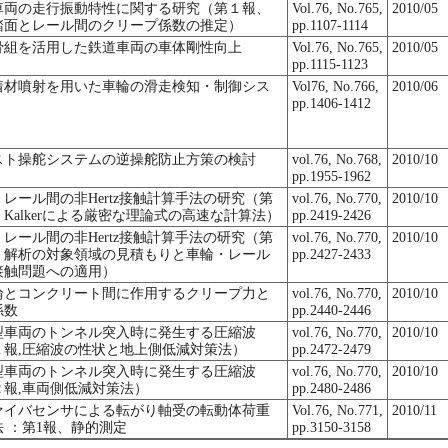
車両の走行振動特性に関する研究（第１報、
Vol.76, No.765,
2010/05
踏面とレール間のクリープ係数の推定）
pp.1107-1114
骨組を活用した鉄道車両の車体剛性向上
Vol.76, No.765,
2010/05
pp.1115-1123
着材噴射を用いた車輪の滑走検知・制御シス
Vol76, No.766,
2010/06
pp.1406-1412
スト操舵システムの逆操舵防止方策の検討
vol.76, No.768,
2010/10
pp.1955-1962
レール間の非Hertz接触計算手法の研究（第
vol.76, No.770,
2010/10
Kalkerによる厳密な理論式の高速な計算法）
pp.2419-2426
レール間の非Hertz接触計算手法の研究（第
vol.76, No.770,
2010/10
、解析の対象領域の見積もりと車輪・レール
pp.2427-2433
接触問題への適用）
輪とコンクリート間に作用するクリープ力と
vol.76, No.770,
2010/10
係数
pp.2440-2446
型車両のトンネル突入時に発生する圧縮波
vol.76, No.770,
2010/10
１報,圧縮波の性状と地上側低減対策法）
pp.2472-2479
型車両のトンネル突入時に発生する圧縮波
vol.76, No.770,
2010/10
２報,車両側低減対策法）
pp.2480-2486
ァイバセンサによる転がり軸受の転動体荷重
Vol.76, No.771,
2010/11
法 ：第1報、静的測定
pp.3150-3158