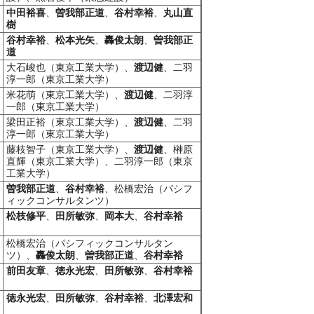
中田裕喜
、
曽我部正道
、
谷村幸裕
、
丸山直
樹
谷村幸裕
、
松本光矢
、
轟俊太朗
、
曽我部正
道
大石峻也（東京工業大学）、
渡辺健
、二羽
淳一郎（東京工業大学）
米花萌（東京工業大学）、
渡辺健
、二羽淳
一郎（東京工業大学）
梁田正裕（東京工業大学）、
渡辺健
、二羽
淳一郎（東京工業大学）
藤枝智子（東京工業大学）、
渡辺健
、榊原
直輝（東京工業大学）、二羽淳一郎（東京
工業大学）
曽我部正道
、
谷村幸裕
、松橋宏治（パシフ
ィックコンサルタンツ）
松枝修平
、
田所敏弥
、
岡本大
、
谷村幸裕
松橋宏治（パシフィックコンサルタン
ツ）、
轟俊太朗
、
曽我部正道
、
谷村幸裕
前田友章
、
徳永光宏
、
田所敏弥
、
谷村幸裕
徳永光宏
、
田所敏弥
、
谷村幸裕
、
北澤宏和