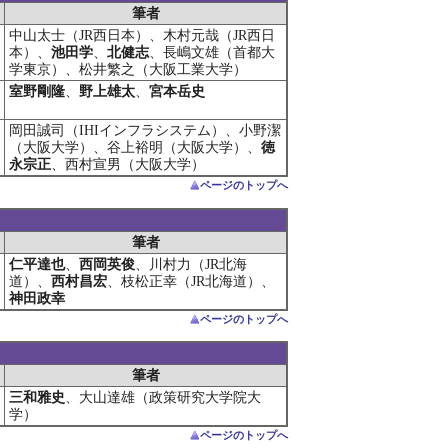
筆者
中山太士（JR西日本）、木村元哉（JR西日
本）、
池田学
、
北健志
、長嶋文雄（首都大
学東京）、松井繁之（大阪工業大学）
室野剛隆
、
野上雄太
、
宮本岳史
岡田誠司（IHIインフラシステム）、小野潔
（大阪大学）、谷上裕明（大阪大学）、
徳
永宗正
、西村宣男（大阪大学）
ページのトップへ
筆者
仁平達也
、
西岡英俊
、川村力（JR北海
道）、
西村昌宏
、枝松正幸（JR北海道）、
神田政幸
ページのトップへ
筆者
三和雅史
、大山達雄（政策研究大学院大
学）
ページのトップへ