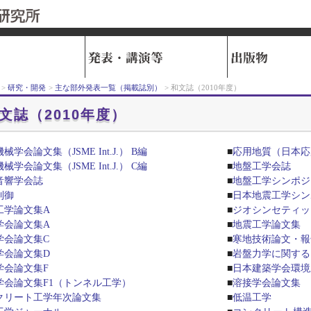
>
研究・開発
>
主な部外発表一覧（掲載誌別）
> 和文誌（2010年度）
文誌（2010年度）
械学会論文集（JSME Int.J.） B編
■
応用地質（日本応
械学会論文集（JSME Int.J.） C編
■
地盤工学会誌
音響学会誌
■
地盤工学シンポジ
制御
■
日本地震工学シン
工学論文集A
■
ジオシンセティッ
学会論文集A
■
地震工学論文集
学会論文集C
■
寒地技術論文・報
学会論文集D
■
岩盤力学に関する
学会論文集F
■
日本建築学会環境
学会論文集F1（トンネル工学）
■
溶接学会論文集
クリート工学年次論文集
■
低温工学