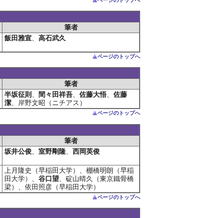
筆者
飯田雅宣
、
高石武久
ページのトップへ
筆者
半坂征則
、
間々田祥吾
、
佐藤大悟
、
佐藤
潔
、岸野文昭（ニチアス）
ページのトップへ
筆者
坂井公俊
、
室野剛隆
、
西岡英俊
上月隆史（早稲田大学）、棚橋明朗（早稲
田大学）、
谷口望
、碇山晴久（東京鐵骨橋
梁）、依田照彦（早稲田大学）
ページのトップへ