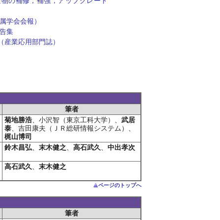
造物の補修，補強，アップグレート
属学会会報）
告集
（産業応用部門誌）
筆者
菊地勝浩
、小沢智（東京工科大学）、
武居
泰
、吉田康夫（ＪＲ総研情報システム）、
梶山博司
鈴木昌弘
、
末木健之
、
高石武久
、
中出孝次
高石武久
、
末木健之
ページのトップへ
筆者