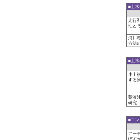
■土木
走行
性と
河川
方法
■土
小土
する
薬液
研究
■コ
アー
ぼす