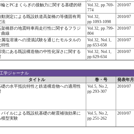
車輪とPCまくらぎの接触力に関する基礎的研
Vol.32, pp.769-
2010/07
774
微動測定による既設鉄道高架橋の等価固有周
Vol.32,
2010/07
定法
pp.1093-1098
高架橋群の地震時車両走行性に関するフラジ
Vol.32, pp.799-
2010/07
ィ曲線
804
金属塩溶液への浸漬試験を通じたモルタルの
Vol.32, Nol.1,
2010/07
化特性
pp.653-658
環境にある既設構造物の中性化深さに関する
Vol.32, Nol.1,
2010/07
察
pp.629-634
盤工学ジャーナル
タイトル
巻・号
発表年月
基礎の水平抵抗特性と鉄道構造物への適用性
Vol.5, No.2,
2010/07
討
pp.293-307
トパイルによる既設杭基礎の耐震補強効果に
Vol.5, No.2,
2010/07
る模型実験
pp.251-262