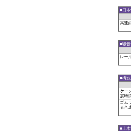
■日
高速
■騒
レー
■構
ケー
震時
ゴム
る合
■土