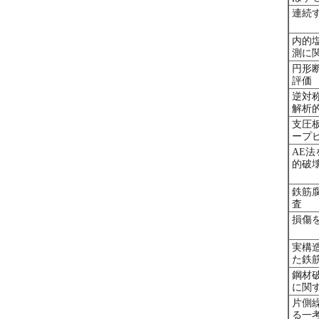
連続
内的
測に
円形
評価
逆対
解析
支圧
ープ
AE
的破
鉄筋
査
損傷
実構
た鉄
鋼材
に関
片側
る一