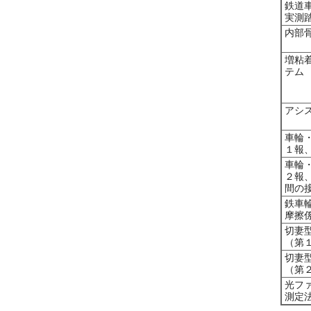
鉄道
実測
内部
増粘
テム
アシ
車輪・
１報、
車輪・
２報
間の
鉄車
摩擦
切妻
（第
切妻
（第
光フ
測定