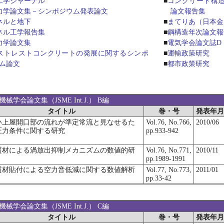
工学ジャーナル
■
コンクリート構
力学論文集－シンポジウム発表論文
論文報告集
ネルと地下
■
まてりあ（日本金
ネル工学報告集
■
鋼構造年次論文報
力学論文集
■
電気学会論文誌D
ストレストコンクリートの発展に関するシンポ
■
運輸政策研究
ム論文
■
都市政策研究
機械学会論文集（JSME Int.J.） B編
タイトル
巻・号
発表年月
い上屋開口部の流れが準定常流と見なせるた
Vol.76, No.766,
2010/06
圧力条件に関する研究
pp.933-942
質材による渦放出抑制メカニズムの数値的研
Vol.76, No.771,
2010/11
pp.1989-1991
質材貼付による空力音低減に関する数値解析
Vol.77, No.773,
2011/01
pp.33-42
機械学会論文集（JSME Int.J.） C編
タイトル
巻・号
発表年月