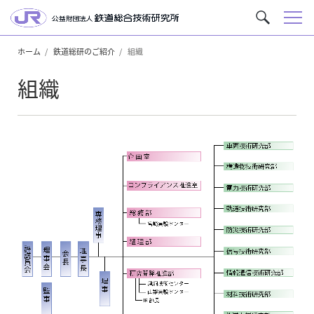
メ
サ
ニ
イ
ュ
ホーム
鉄道総研のご紹介
組織
ト
ー
内
組織
を
検
索