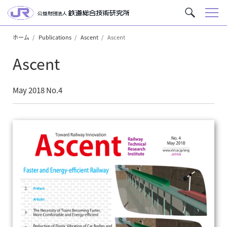
メ
サ
ニ
イ
ュ
ホーム
Publications
Ascent
Ascent
ト
ー
内
Ascent
を
検
索
May 2018 No.4