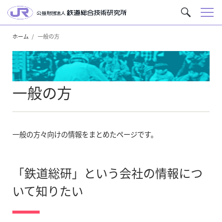
メ
サ
ニ
イ
ュ
ホーム
一般の方
ト
ー
内
を
検
一般の方
索
一般の方々向けの情報をまとめたページです。
「鉄道総研」という会社の情報につ
いて知りたい