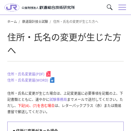
メ
サ
ニ
イ
ュ
ホーム
鉄道設計技士試験
住所・氏名の変更が生じた方へ
ト
ー
内
住所・氏名の変更が生じた方
を
検
へ
索
住所・氏名変更届(PDF)
住所・氏名変更届(WORD)
住所・氏名に変更が生じた場合は、上記変更届に必要事項を記載の上、下
記書類とともに、速やかに
試験事務局
までメールで送付してください。た
だし、
下記(4)、(7)を含む場合
は、レターパックプラス（赤）または簡易
書留で郵送してください。
■ 住所に変更があった場合