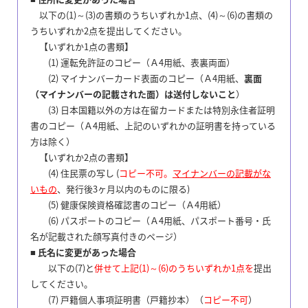
以下の(1)～(3)の書類のうちいずれか1点、(4)～(6)の書類の
うちいずれか2点を提出してください。
【いずれか1点の書類】
(1) 運転免許証のコピー（Ａ4用紙、表裏両面）
(2) マイナンバーカード表面のコピー（Ａ4用紙、
裏面
（マイナンバーの記載された面）は送付しないこと
）
(3) 日本国籍以外の方は在留カードまたは特別永住者証明
書のコピー（Ａ4用紙、上記のいずれかの証明書を持っている
方は除く）
【いずれか2点の書類】
(4) 住民票の写し (
コピー不可。
マイナンバーの記載がな
いもの
、発行後3ヶ月以内のものに限る)
(5) 健康保険資格確認書のコピー（Ａ4用紙）
(6) パスポートのコピー（Ａ4用紙、パスポート番号・氏
名が記載された顔写真付きのページ）
■ 氏名に変更があった場合
以下の(7)と
併せて上記(1)～(6)のうちいずれか1点を
提出
してください。
(7) 戸籍個人事項証明書（戸籍抄本）（
コピー不可
）