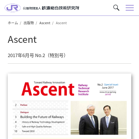
メ
サ
ニ
イ
ュ
ホーム
出版物
Ascent
Ascent
ト
ー
内
Ascent
を
検
索
2017年6月号 No.2（特別号）