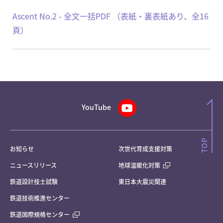
Ascent No.2 - 全文一括PDF （表紙・裏表紙あり、全16
頁）
YouTube
お知らせ
次世代育成支援対策
ニュースリリース
地球温暖化対策
鉄道設計技士試験
東日本大震災関連
鉄道技術推進センター
鉄道国際規格センター