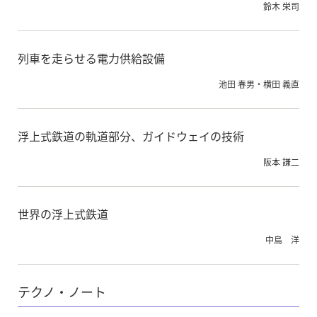
鈴木 栄司
列車を走らせる電力供給設備
池田 春男・横田 義直
浮上式鉄道の軌道部分、ガイドウェイの技術
阪本 謙二
世界の浮上式鉄道
中島 洋
テクノ・ノート