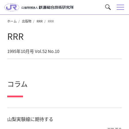
メ
サ
ニ
イ
ュ
ホーム
出版物
RRR
RRR
ト
ー
内
RRR
を
検
索
1995年10月号 Vol.52 No.10
コラム
山梨実験線に期待する