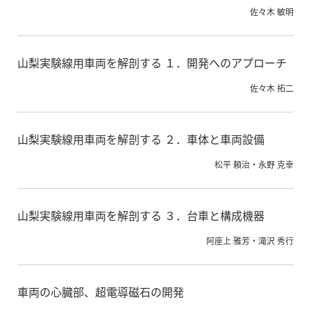
佐々木 敏明
山梨実験線用車両を解剖する １．開発へのアプローチ
佐々木 拓二
山梨実験線用車両を解剖する ２．車体と車両設備
松平 頼治・永野 克幸
山梨実験線用車両を解剖する ３．台車と構成機器
阿座上 雅芳・滝沢 秀行
車両の心臓部、超電導磁石の開発