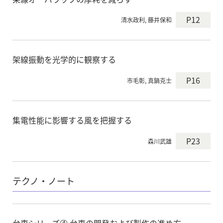
P12
清水政利, 藤井保和
架線振動を光学的に観察する
P16
市毛彰, 真鍋克士
集電性能に影響する風を把握する
P23
森川武雄
テクノ・ノート