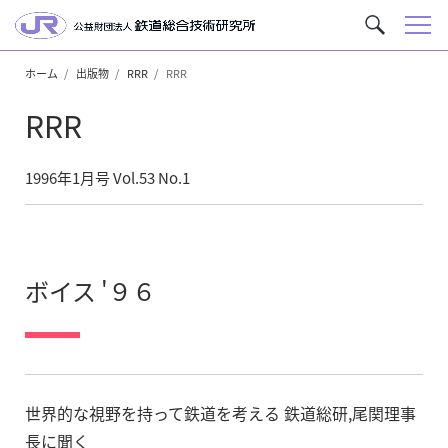
メ
サ
ニ
イ
ュ
ホーム
出版物
RRR
RRR
ト
ー
内
RRR
を
検
索
1996年1月号 Vol.53 No.1
ボイス '９６
世界的な視野を持って鉄道を考える 鉄道総研,尾関理事
長に聞く