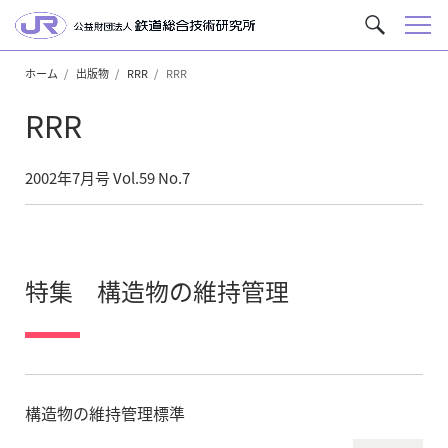
メ
サ
ニ
イ
ュ
ホーム
出版物
RRR
RRR
ト
ー
内
RRR
を
検
索
2002年7月号 Vol.59 No.7
特集 構造物の維持管理
構造物の維持管理標準