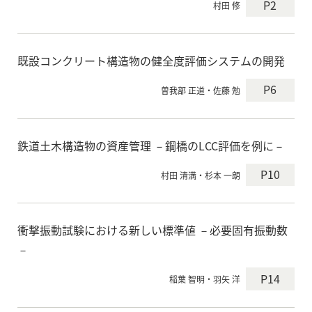
P2
村田 修
既設コンクリート構造物の健全度評価システムの開発
P6
曽我部 正道・佐藤 勉
鉄道土木構造物の資産管理 －鋼橋のLCC評価を例に－
P10
村田 清満・杉本 一朗
衝撃振動試験における新しい標準値 －必要固有振動数
－
P14
稲葉 智明・羽矢 洋