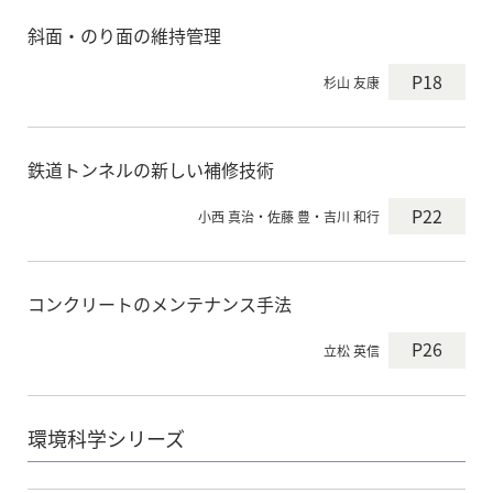
斜面・のり面の維持管理
P18
杉山 友康
鉄道トンネルの新しい補修技術
P22
小西 真治・佐藤 豊・吉川 和行
コンクリートのメンテナンス手法
P26
立松 英信
環境科学シリーズ