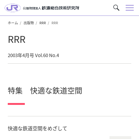
メ
サ
ニ
イ
ュ
ホーム
出版物
RRR
RRR
ト
ー
内
RRR
を
検
索
2003年4月号 Vol.60 No.4
特集 快適な鉄道空間
快適な鉄道空間をめざして