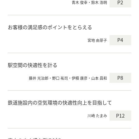
P2
青木 俊幸・鈴木 浩明
お客様の満足感のポイントをとらえる
P4
宮地 由芽子
駅空間の快適性を計る
P8
藤井 光治郎・野口 祐司・伊積 康彦・山本 昌和
鉄道施設内の空気環境の快適性向上を目指して
P12
川崎 たまみ