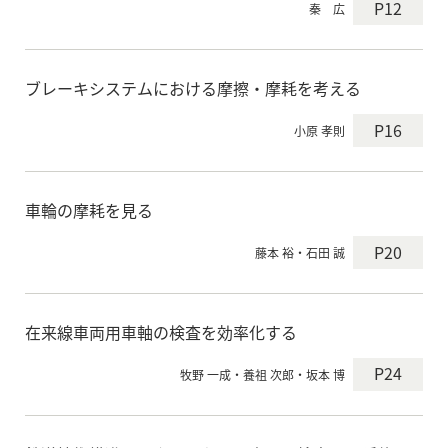
P12
秦 広
ブレーキシステムにおける摩擦・摩耗を考える
P16
小原 孝則
車輪の摩耗を見る
P20
藤本 裕・石田 誠
在来線車両用車軸の検査を効率化する
P24
牧野 一成・養祖 次郎・坂本 博