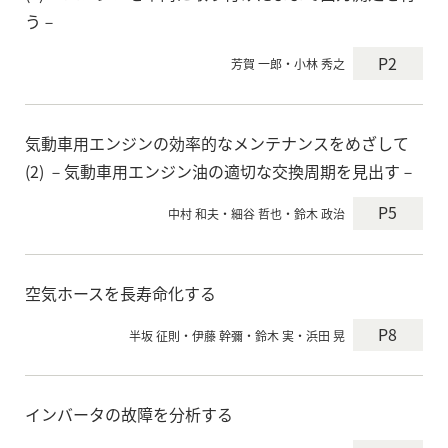
う－
P2
芳賀 一郎・小林 秀之
気動車用エンジンの効率的なメンテナンスをめざして
(2) －気動車用エンジン油の適切な交換周期を見出す－
P5
中村 和夫・細谷 哲也・鈴木 政治
空気ホースを長寿命化する
P8
半坂 征則・伊藤 幹彌・鈴木 実・浜田 晃
インバータの故障を分析する