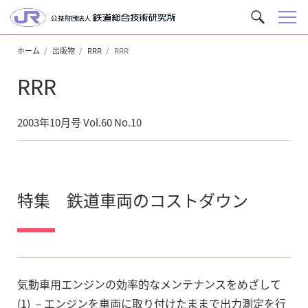
メ
サ
ニ
イ
ュ
ホーム
出版物
RRR
RRR
ト
ー
内
RRR
を
検
索
2003年10月号 Vol.60 No.10
特集 鉄道車両のコストダウン
気動車用エンジンの効率的なメンテナンスをめざして
(1) －エンジンを車両に取り付けたままで出力測定を行