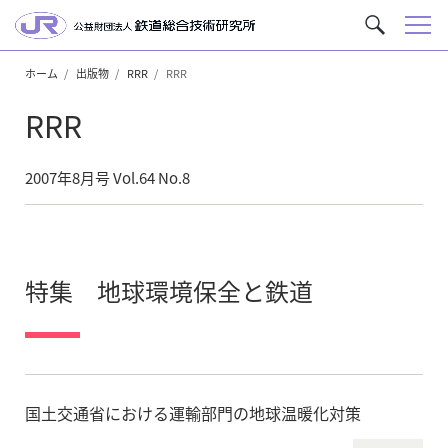
メ
サ
ニ
イ
ュ
ホーム
出版物
RRR
RRR
ト
ー
内
RRR
を
検
索
2007年8月号 Vol.64 No.8
特集 地球環境保全と鉄道
国土交通省における運輸部門の地球温暖化対策