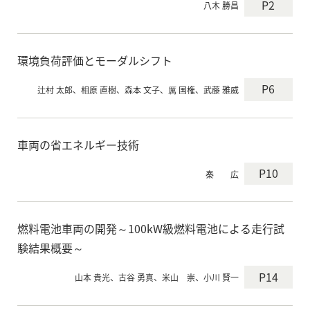
P2
八木 勝昌
環境負荷評価とモーダルシフト
P6
辻村 太郎、相原 直樹、森本 文子、厲 国権、武藤 雅威
車両の省エネルギー技術
P10
秦 広
燃料電池車両の開発～100kW級燃料電池による走行試
験結果概要～
P14
山本 貴光、古谷 勇真、米山 崇、小川 賢一