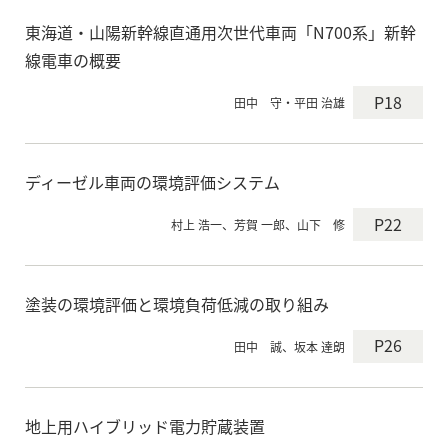
東海道・山陽新幹線直通用次世代車両「N700系」新幹
線電車の概要
P18
田中 守・平田 治雄
ディーゼル車両の環境評価システム
P22
村上 浩一、芳賀 一郎、山下 修
塗装の環境評価と環境負荷低減の取り組み
P26
田中 誠、坂本 達朗
地上用ハイブリッド電力貯蔵装置