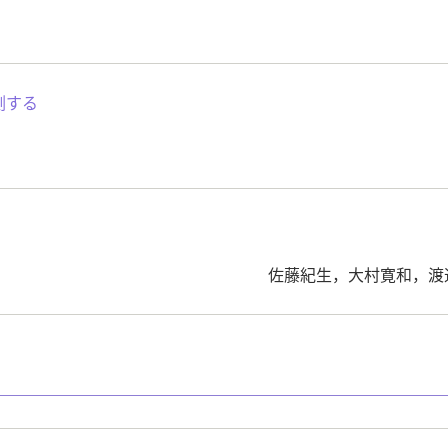
測する
佐藤紀生，大村寛和，渡