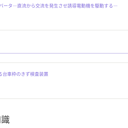
インバータ—直流から交流を発生させ誘導電動機を駆動する—
る台車枠のきず検査装置
知識