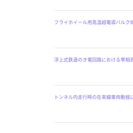
フライホイール用高温超電導バルク
浮上式鉄道のき電回路における零相
トンネル内走行時の在来線車両動揺