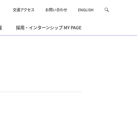
交通アクセス
お問い合わせ
ENGLISH
サ
検
イ
索
ト
報
採用・インターンシップ MY PAGE
内
を
検
索