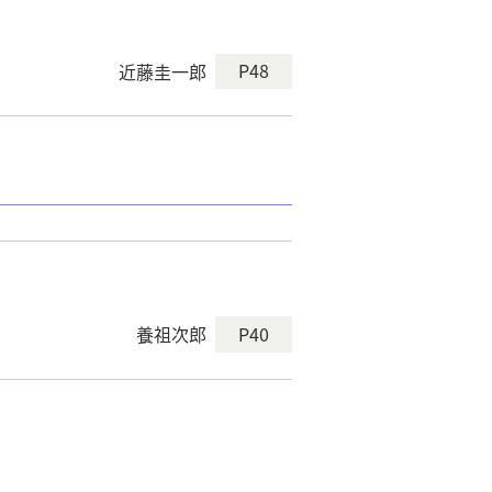
P48
近藤圭一郎
P40
養祖次郎