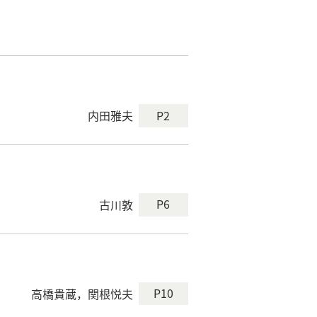
P2
内田雅夫
P6
古川敦
P10
高橋貴蔵，関根悦夫