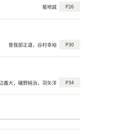
P26
菊地誠
P30
曽我部正道，谷村幸裕
P34
辺義大，礒野純治，羽矢洋