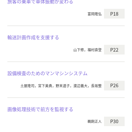
旅客の乗車で車体振動が変わる
P18
富岡隆弘
輸送計画作成を支援する
P22
山下修，福村直登
設備検査のためのマンマシンシステム
P26
土屋隆司，宮下美貴，野末道子，渡辺義大，長坂整
画像処理技術で前方を監視する
P30
鵜飼正人