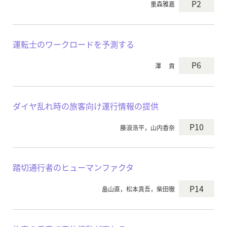
P2
重森雅嘉
運転士のワークロードを予測する
P6
澤 貢
ダイヤ乱れ時の旅客向け運行情報の提供
P10
藤浪浩平，山内香奈
踏切通行者のヒューマンファクタ
P14
畠山直，松本真吾，柴田徹