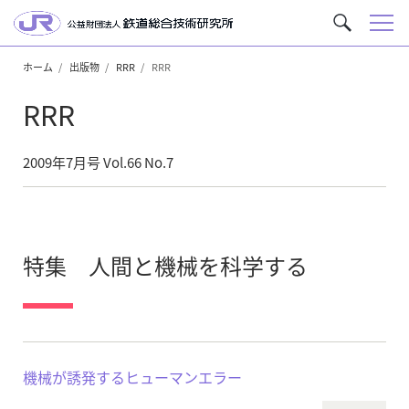
メ
サ
ニ
イ
ュ
ホーム
出版物
RRR
RRR
ト
ー
内
RRR
を
検
索
2009年7月号 Vol.66 No.7
特集 人間と機械を科学する
機械が誘発するヒューマンエラー