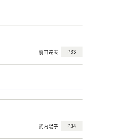
P33
前田達夫
P34
武内陽子