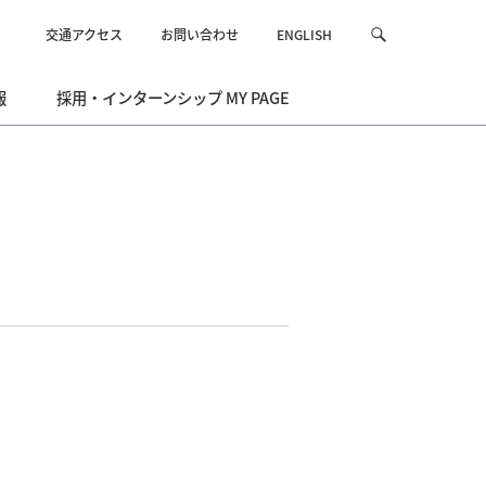
交通アクセス
お問い合わせ
ENGLISH
サ
検
イ
索
ト
報
採用・インターンシップ MY PAGE
内
を
検
索