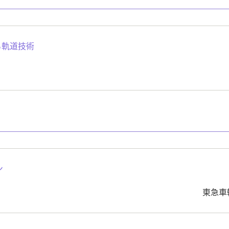
る軌道技術
ン
東急車