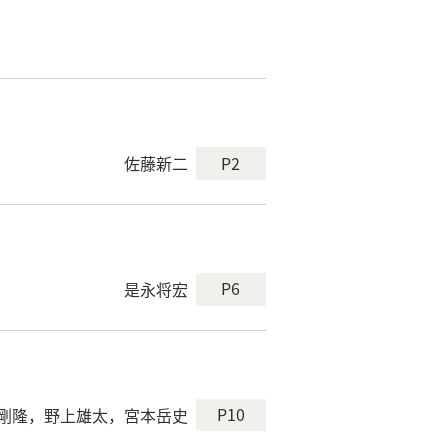
P2
佐藤新二
P6
是永将宏
P10
剛隆，野上雄太，宮本岳史