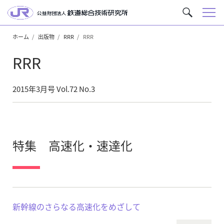
メ
サ
ニ
イ
ュ
ホーム
出版物
RRR
RRR
ト
ー
内
RRR
を
検
索
2015年3月号 Vol.72 No.3
特集 高速化・速達化
新幹線のさらなる高速化をめざして