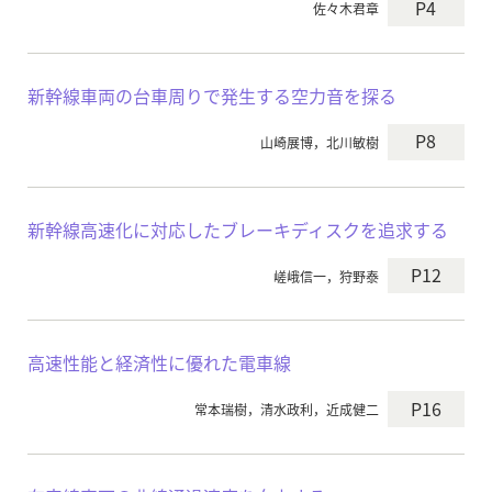
P4
佐々木君章
新幹線車両の台車周りで発生する空力音を探る
P8
山崎展博，北川敏樹
新幹線高速化に対応したブレーキディスクを追求する
P12
嵯峨信一，狩野泰
高速性能と経済性に優れた電車線
P16
常本瑞樹，清水政利，近成健二