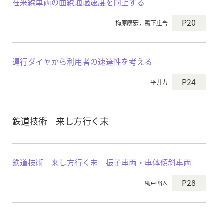
在来線車両の曲線通過速度を向上する
P20
梅原康宏，鴨下庄吾
運行ダイヤから利用者の速達性を考える
P24
平井力
鉄道技術 来し方行く末
鉄道技術 来し方行く末 振子車両・車体傾斜車両
P28
風戸昭人