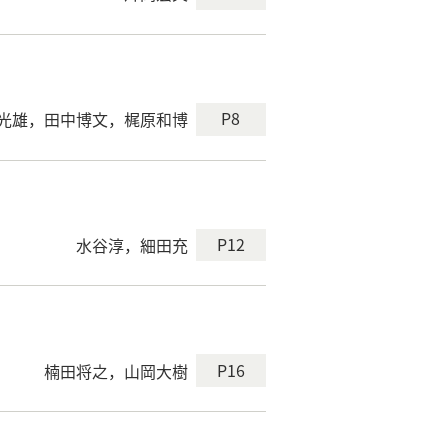
P8
光雄，田中博文，梶原和博
P12
水谷淳，細田充
P16
楠田将之，山岡大樹