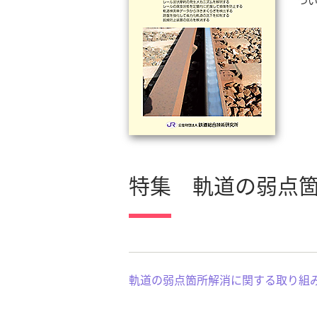
つ
特集 軌道の弱点
軌道の弱点箇所解消に関する取り組