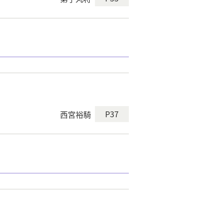
P37
西宮裕騎