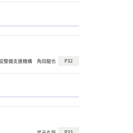
P32
設整備支援機構 角田龍也
P33
弟子丸将