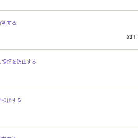
解明する
網干
て損傷を防止する
を検出する