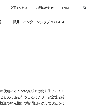
交通アクセス
お問い合わせ
ENGLISH
サ
検
イ
索
ト
報
採用・インターンシップ MY PAGE
内
を
検
索
の使用にともない変形や劣化を生じ，その
とらえ措置を行うことにより，安全性を確
軌道の弱点箇所の解消に向けた取り組みに