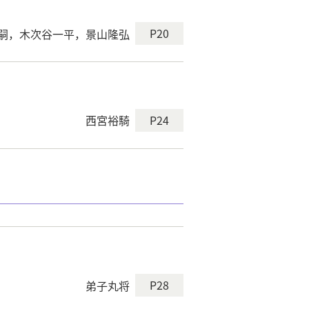
P20
嗣，木次谷一平，景山隆弘
P24
西宮裕騎
P28
弟子丸将