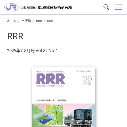
メ
サ
ニ
イ
ュ
ホーム
出版物
RRR
RRR
ト
ー
内
RRR
を
検
索
2025年7-8月号 Vol.82 No.4