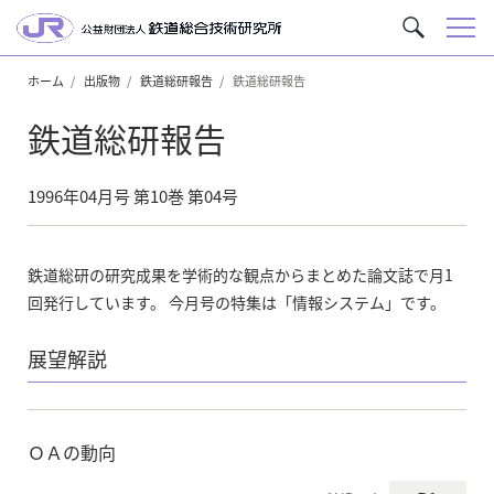
メ
サ
ニ
イ
ュ
ホーム
出版物
鉄道総研報告
鉄道総研報告
ト
ー
内
鉄道総研報告
を
検
索
1996年04月号 第10巻 第04号
鉄道総研の研究成果を学術的な観点からまとめた論文誌で月1
回発行しています。 今月号の特集は「情報システム」です。
展望解説
ＯＡの動向