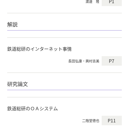
P1
渡邊 隆
解説
鉄道総研のインターネット事情
P7
長田弘康・興村吉美
研究論文
鉄道総研のＯＡシステム
P11
二階堂徳也