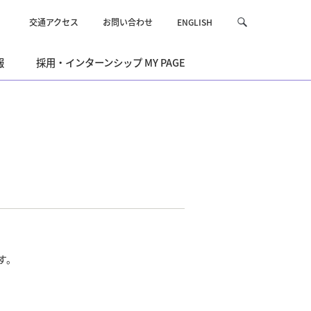
交通アクセス
お問い合わせ
ENGLISH
サ
検
イ
索
ト
報
採用・インターンシップ MY PAGE
内
を
検
索
す。