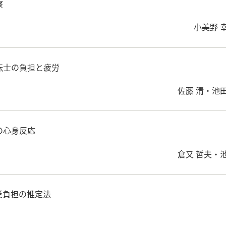
察
小美野 
転士の負担と疲労
佐藤 清・池
の心身反応
倉又 哲夫・
業負担の推定法