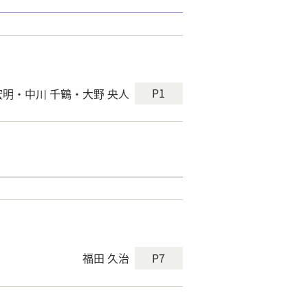
P1
宏明・中川 千鶴・大野 央人
P7
福田 久治