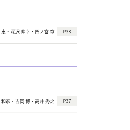
P33
 忠・深沢 伸幸・四ノ宮 章
P37
 和彦・吉岡 博・高井 秀之