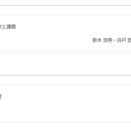
状と課題
鈴木 浩明・白戸 
発