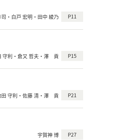
P11
幸司・白戸 宏明・田中 綾乃
P15
田 守利・倉又 哲夫・澤 貢
P21
池田 守利・佐藤 清・澤 貢
P27
宇賀神 博