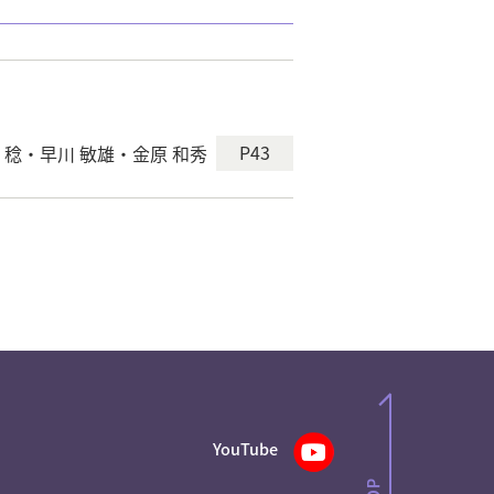
P43
 稔・早川 敏雄・金原 和秀
YouTube