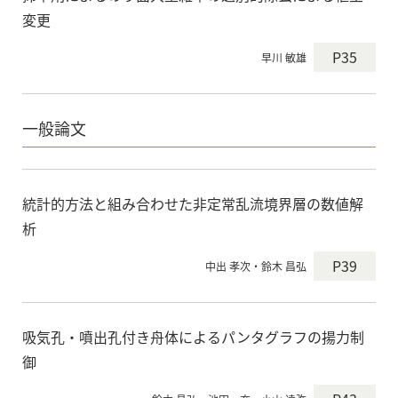
変更
P35
早川 敏雄
一般論文
統計的方法と組み合わせた非定常乱流境界層の数値解
析
P39
中出 孝次・鈴木 昌弘
吸気孔・噴出孔付き舟体によるパンタグラフの揚力制
御