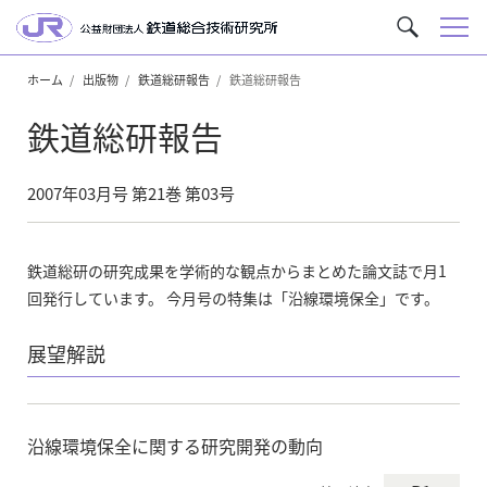
メ
サ
ニ
イ
ュ
ホーム
出版物
鉄道総研報告
鉄道総研報告
ト
ー
内
鉄道総研報告
を
検
索
2007年03月号 第21巻 第03号
鉄道総研の研究成果を学術的な観点からまとめた論文誌で月1
回発行しています。 今月号の特集は「沿線環境保全」です。
展望解説
沿線環境保全に関する研究開発の動向