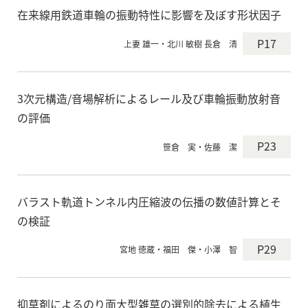
在来線用鉄道車輪の振動特性に影響を及ぼす形状因子
P17
上妻 雄一・北川 敏樹 長倉 清
3次元構造/音場解析によるレール及び車輪振動放射音
の評価
P23
笹倉 実・佐藤 潔
バラスト軌道トンネル内圧縮波の伝播の数値計算とそ
の検証
P29
宮地 徳蔵・福田 傑・小澤 智
抑草剤によるのり面大型雑草の選別的除去による植生