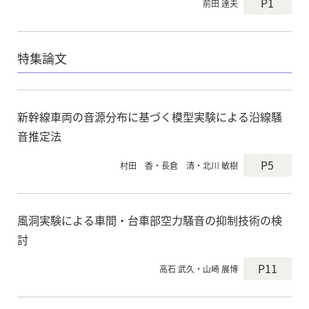
P1
前田 達夫
特集論文
新幹線車両の音源分布に基づく模型実験による沿線騒
音推定法
P5
村田 香・長倉 清・北川 敏樹
風洞実験による車間・台車部空力騒音の抑制技術の検
討
P11
高石 武久・山崎 展博