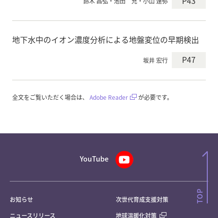
P43
鈴木 昌弘・池田 充・小山 達弥
地下水中のイオン濃度分析による地盤変位の早期検出
P47
坂井 宏行
全文をご覧いただく場合は、
Adobe Reader
が必要です。
YouTube
お知らせ
次世代育成支援対策
ニュースリリース
地球温暖化対策