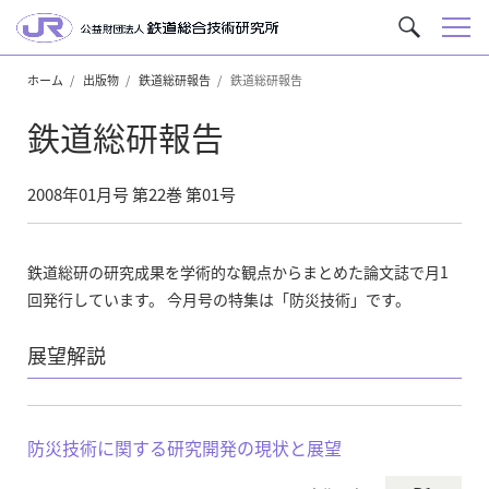
メ
サ
ニ
イ
ュ
ホーム
出版物
鉄道総研報告
鉄道総研報告
ト
ー
内
鉄道総研報告
を
検
索
2008年01月号 第22巻 第01号
鉄道総研の研究成果を学術的な観点からまとめた論文誌で月1
回発行しています。 今月号の特集は「防災技術」です。
展望解説
防災技術に関する研究開発の現状と展望