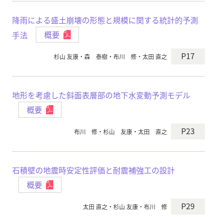
降雨による盛土崩壊の形態と規模に関する統計的予測
手法
概要
P17
杉山 友康・森 泰樹・布川 修・太田 直之
地形を考慮した斜面表層部の地下水変動予測モデル
概要
P23
布川 修・杉山 友康・太田 直之
石積壁の地震時安定性評価と耐震補強工の設計
概要
P29
太田 直之・杉山 友康・布川 修