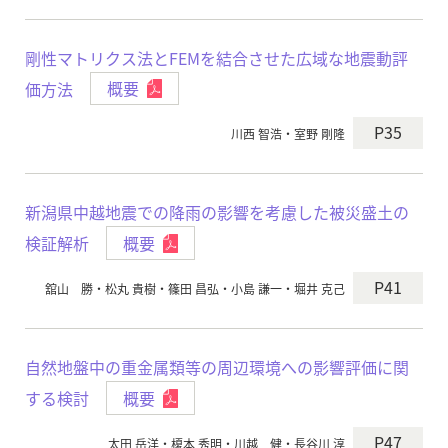
剛性マトリクス法とFEMを結合させた広域な地震動評
価方法
概要
P35
川西 智浩・室野 剛隆
新潟県中越地震での降雨の影響を考慮した被災盛土の
検証解析
概要
P41
舘山 勝・松丸 貴樹・篠田 昌弘・小島 謙一・堀井 克己
自然地盤中の重金属類等の周辺環境への影響評価に関
する検討
概要
P47
太田 岳洋・榎本 秀明・川越 健・長谷川 淳