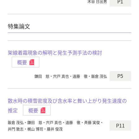
P1
木谷 日出男
特集論文
架線着霜現象の解明と発生予測手法の検討
概要
P5
鎌田 慈・宍戸 真也・遠藤 徹・飯倉 茂弘
散水時の積雪密度及び含水率と舞い上がり発生速度の
推定
概要
飯倉 茂弘・鎌田 慈・宍戸 真也・遠藤 徹・斉藤 実俊・
P11
井門 敦志・梶山 博司・藤井 俊茂