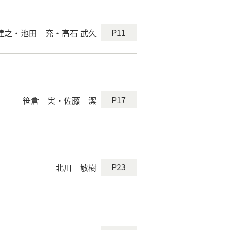
P11
健之・池田 充・高石 武久
P17
笹倉 実・佐藤 潔
P23
北川 敏樹