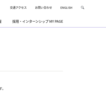
交通アクセス
お問い合わせ
ENGLISH
サ
検
イ
索
ト
報
採用・インターンシップ MY PAGE
内
を
検
索
す。