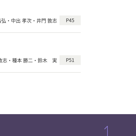
P45
昌弘・中出 孝次・井門 敦志
P51
 敦志・種本 勝二・鈴木 実