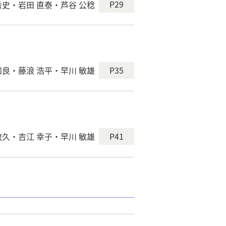
P29
秀史・岩田 直泰・芦谷 公稔
P35
知良・藤浪 浩平・早川 敏雄
P41
敬久・吉江 幸子・早川 敏雄