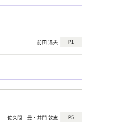
P1
前田 達夫
P5
佐久間 豊・井門 敦志