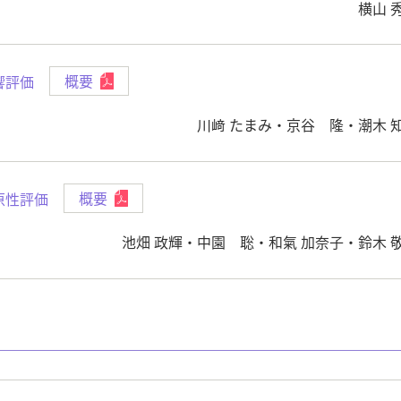
横山 
響評価
概要
川﨑 たまみ・京谷 隆・潮木 
原性評価
概要
池畑 政輝・中園 聡・和氣 加奈子・鈴木 