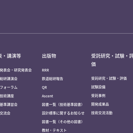
表・講演等
出版物
受託研究・試験・
価
発表会・研究発表会
RRR
受託研究・試験・評価
総研講演会
鉄道総研報告
試験設備
フォーラム
QR
受託事例
技術講座
Ascent
開発成果品
基準講習会
図書一覧（技術基準図書）
技術交流活動
交流会
設計標準に関するお知らせ
図書一覧（その他の図書）
教材・テキスト