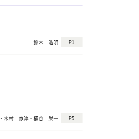
P1
鈴木 浩明
P5
・木村 寛淳・桶谷 栄一