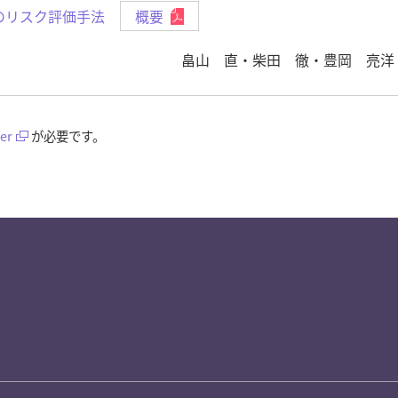
のリスク評価手法
概要
畠山 直・柴田 徹・豊岡 亮洋
er
が必要です。