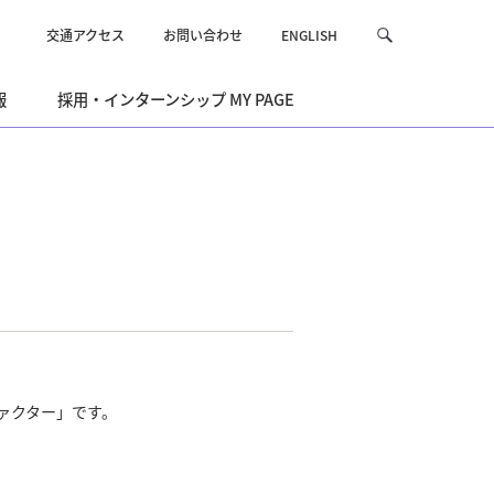
交通アクセス
お問い合わせ
ENGLISH
サ
検
イ
索
ト
報
採用・インターンシップ MY PAGE
内
を
検
索
ァクター」です。