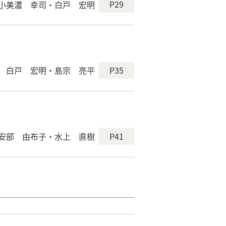
P29
小美濃 幸司・白戸 宏明
P35
白戸 宏明・島宗 亮平
P41
安部 由布子・水上 直樹