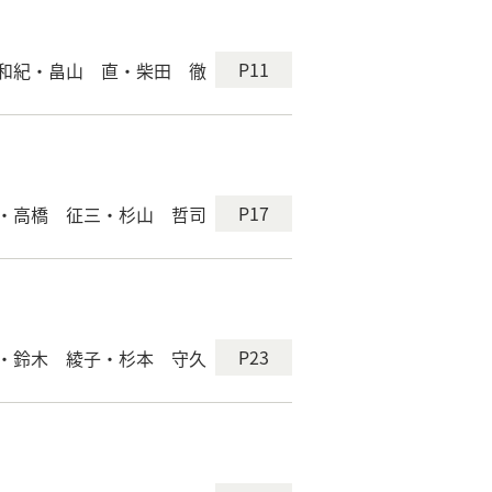
P11
和紀・畠山 直・柴田 徹
P17
・高橋 征三・杉山 哲司
P23
・鈴木 綾子・杉本 守久