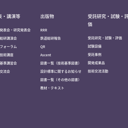
表・講演等
出版物
受託研究・試験・
価
発表会・研究発表会
RRR
受託研究・試験・評価
総研講演会
鉄道総研報告
試験設備
フォーラム
QR
受託事例
技術講座
Ascent
開発成果品
基準講習会
図書一覧（技術基準図書）
技術交流活動
交流会
設計標準に関するお知らせ
図書一覧（その他の図書）
教材・テキスト