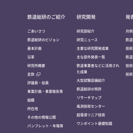
鉄道総研のご紹介
研究開発
発
ごあいさつ
研究部紹介
月例
鉄道総研のビジョン
研究ニュース
鉄道
基本計画
主要な研究開発成果
技術
沿革
主な部外発表一覧
鉄道
研究所概要
鉄道事業者などに活用され
技術
た成果
定款
技術
大型試験設備紹介
評議員・役員
鉄道総研の特許
事業計画・事業報告等
リサーチマップ
組織
風洞技術センター
所在地
超電導リニア技術
その他の情報公開
ワンポイント基礎知識
パンフレット・年報等