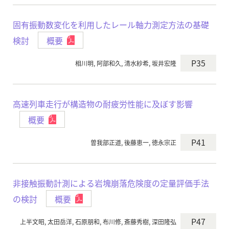
固有振動数変化を利用したレール軸力測定方法の基礎
検討
概要
P35
相川明, 阿部和久, 清水紗希, 坂井宏隆
高速列車走行が構造物の耐疲労性能に及ぼす影響
概要
P41
曽我部正道, 後藤恵一, 徳永宗正
非接触振動計測による岩塊崩落危険度の定量評価手法
の検討
概要
P47
上半文昭, 太田岳洋, 石原朋和, 布川修, 斎藤秀樹, 深田隆弘