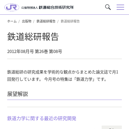
メ
サ
ニ
イ
ュ
ホーム
出版物
鉄道総研報告
鉄道総研報告
ト
ー
内
鉄道総研報告
を
検
索
2012年08月号 第26巻 第08号
鉄道総研の研究成果を学術的な観点からまとめた論文誌で月1
回発行しています。 今月号の特集は「鉄道力学」です。
展望解説
鉄道力学に関する最近の研究開発