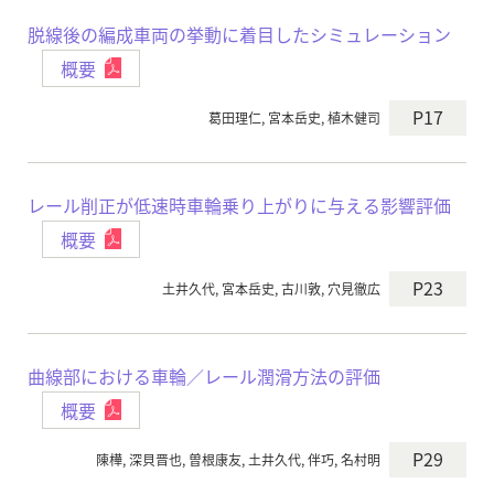
脱線後の編成車両の挙動に着目したシミュレーション
概要
P17
葛田理仁, 宮本岳史, 植木健司
レール削正が低速時車輪乗り上がりに与える影響評価
概要
P23
土井久代, 宮本岳史, 古川敦, 穴見徹広
曲線部における車輪／レール潤滑方法の評価
概要
P29
陳樺, 深貝晋也, 曽根康友, 土井久代, 伴巧, 名村明