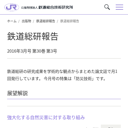
メ
サ
ニ
イ
ュ
ホーム
出版物
鉄道総研報告
鉄道総研報告
ト
ー
内
鉄道総研報告
を
検
索
2016年3月号 第30巻 第3号
鉄道総研の研究成果を学術的な観点からまとめた論文誌で月1
回発行しています。 今月号の特集は「防災技術」です。
展望解説
強大化する自然災害に対する取り組み