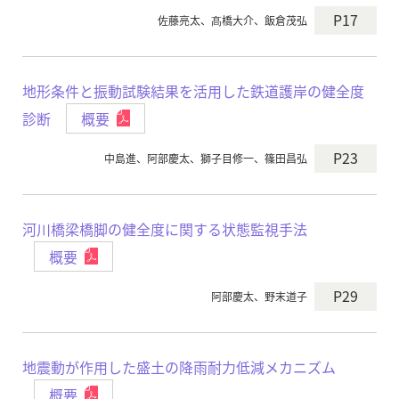
P17
佐藤亮太、髙橋大介、飯倉茂弘
地形条件と振動試験結果を活用した鉄道護岸の健全度
診断
概要
P23
中島進、阿部慶太、獅子目修一、篠田昌弘
河川橋梁橋脚の健全度に関する状態監視手法
概要
P29
阿部慶太、野末道子
地震動が作用した盛土の降雨耐力低減メカニズム
概要