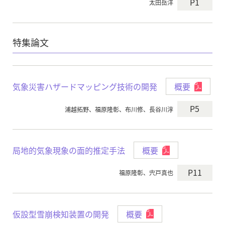
P1
太田岳洋
特集論文
気象災害ハザードマッピング技術の開発
概要
P5
浦越拓野、福原隆彰、布川修、長谷川淳
局地的気象現象の面的推定手法
概要
P11
福原隆彰、宍戸真也
仮設型雪崩検知装置の開発
概要