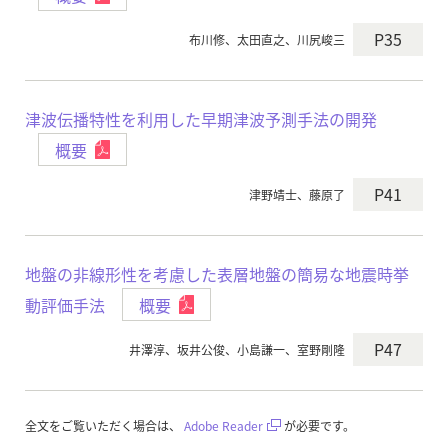
P35
布川修、太田直之、川尻峻三
津波伝播特性を利用した早期津波予測手法の開発
概要
P41
津野靖士、藤原了
地盤の非線形性を考慮した表層地盤の簡易な地震時挙
動評価手法
概要
P47
井澤淳、坂井公俊、小島謙一、室野剛隆
全文をご覧いただく場合は、
Adobe Reader
が必要です。