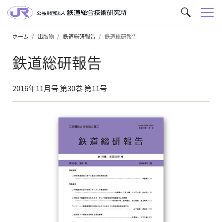
メ
サ
ニ
イ
ュ
ホーム
出版物
鉄道総研報告
鉄道総研報告
ト
ー
内
鉄道総研報告
を
検
索
2016年11月号 第30巻 第11号