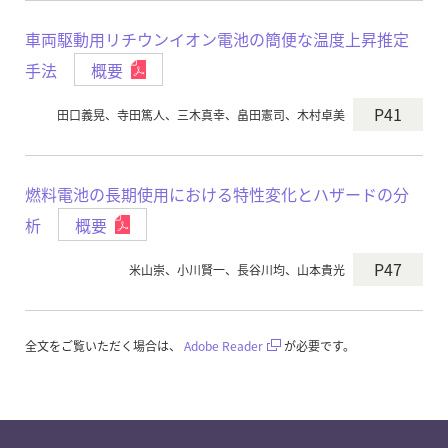
車両駆動用リチウンイオン電池の簡便な温度上昇推定
手法
概要
P41
田口義晃、寺田篤人、三木真幸、畠田憲司、木村卓美
燃料電池の長期使用における特性変化とハザードの分
析
概要
P47
米山崇、小川賢一、長谷川均、山本貴光
全文をご覧いただく場合は、
Adobe Reader
が必要です。