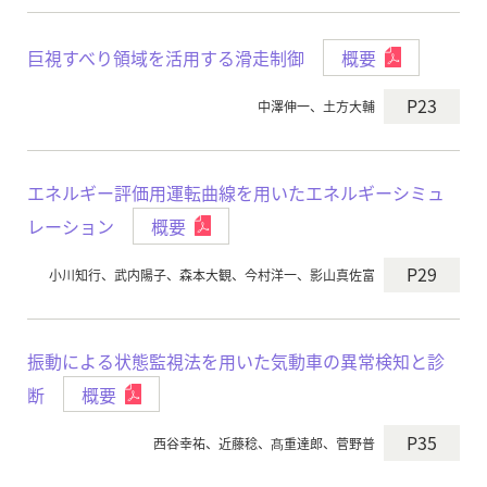
巨視すべり領域を活用する滑走制御
概要
P23
中澤伸一、土方大輔
エネルギー評価用運転曲線を用いたエネルギーシミュ
レーション
概要
P29
小川知行、武内陽子、森本大観、今村洋一、影山真佐富
振動による状態監視法を用いた気動車の異常検知と診
断
概要
P35
西谷幸祐、近藤稔、髙重達郎、菅野普