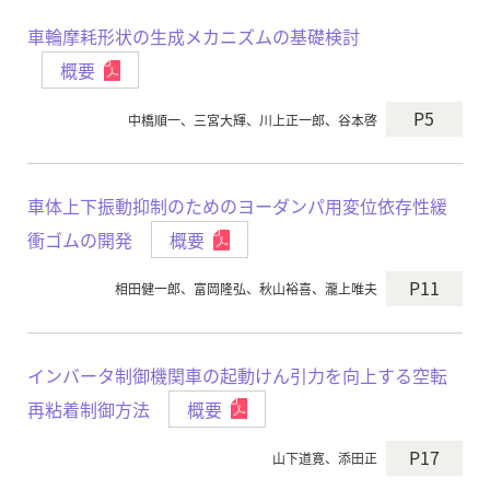
車輪摩耗形状の生成メカニズムの基礎検討
概要
P5
中橋順一、三宮大輝、川上正一郎、谷本啓
車体上下振動抑制のためのヨーダンパ用変位依存性緩
衝ゴムの開発
概要
P11
相田健一郎、富岡隆弘、秋山裕喜、瀧上唯夫
インバータ制御機関車の起動けん引力を向上する空転
再粘着制御方法
概要
P17
山下道寛、添田正