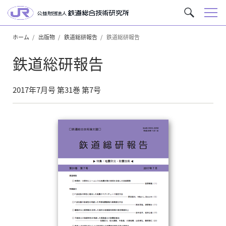
メ
サ
ニ
イ
ュ
ホーム
出版物
鉄道総研報告
鉄道総研報告
ト
ー
内
鉄道総研報告
を
検
索
2017年7月号 第31巻 第7号