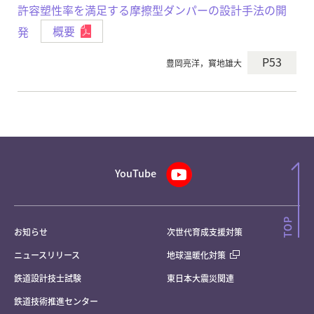
許容塑性率を満足する摩擦型ダンパーの設計手法の開
発
概要
P53
豊岡亮洋，寳地雄大
YouTube
お知らせ
次世代育成支援対策
ニュースリリース
地球温暖化対策
鉄道設計技士試験
東日本大震災関連
鉄道技術推進センター