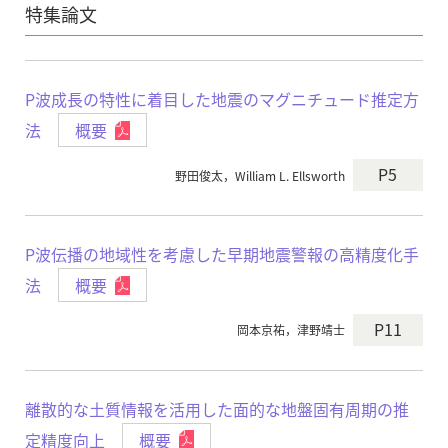
特集論文
P波成長の特性に着目した地震のマグニチュード推定方
法
概要
P5
野田俊太，William L. Ellsworth
P波伝播の地域性を考慮した早期地震警報の高精度化手
法
概要
P11
岡本京祐，津野靖士
離散的な土質情報を活用した面的な地盤固有周期の推
定精度向上
概要