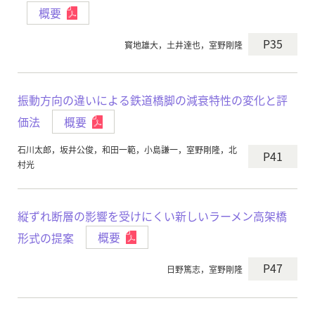
概要
P35
寳地雄大，土井達也，室野剛隆
振動方向の違いによる鉄道橋脚の減衰特性の変化と評
価法
概要
石川太郎，坂井公俊，和田一範，小島謙一，室野剛隆，北
P41
村光
縦ずれ断層の影響を受けにくい新しいラーメン高架橋
形式の提案
概要
P47
日野篤志，室野剛隆