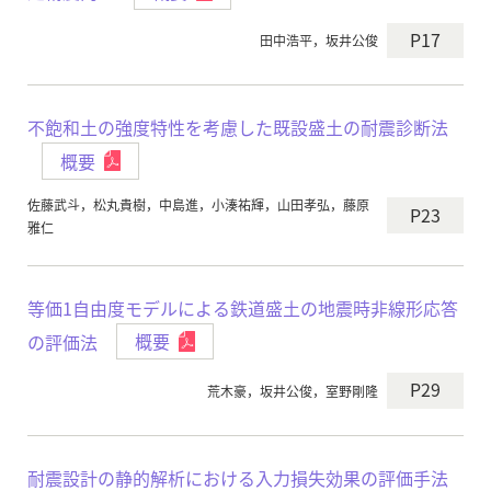
P17
田中浩平，坂井公俊
不飽和土の強度特性を考慮した既設盛土の耐震診断法
概要
佐藤武斗，松丸貴樹，中島進，小湊祐輝，山田孝弘，藤原
P23
雅仁
等価1自由度モデルによる鉄道盛土の地震時非線形応答
の評価法
概要
P29
荒木豪，坂井公俊，室野剛隆
耐震設計の静的解析における入力損失効果の評価手法