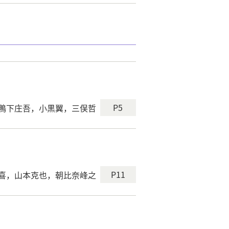
P5
鴨下庄吾，小黒翼，三俣哲
P11
喜，山本克也，朝比奈峰之