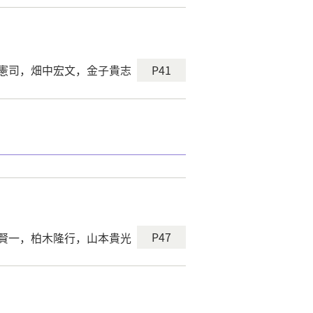
P41
憲司，畑中宏文，金子貴志
P47
賢一，柏木隆行，山本貴光