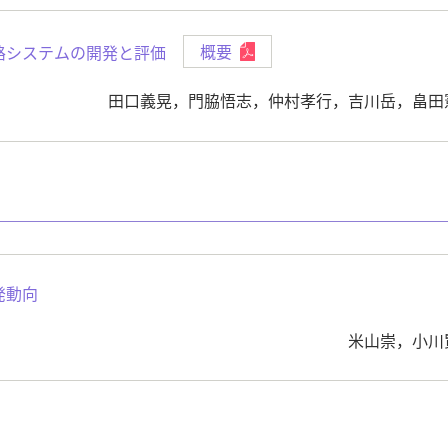
路システムの開発と評価
概要
田口義晃，門脇悟志，仲村孝行，吉川岳，畠田
発動向
米山崇，小川