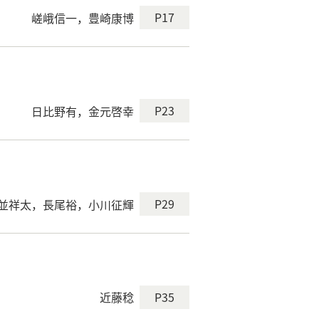
P17
嵯峨信一，豊崎康博
P23
日比野有，金元啓幸
P29
並祥太，長尾裕，小川征輝
P35
近藤稔