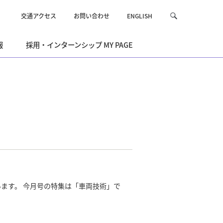
交通アクセス
お問い合わせ
ENGLISH
サ
検
イ
索
ト
報
採用・インターンシップ MY PAGE
内
を
検
索
ます。 今月号の特集は「車両技術」で