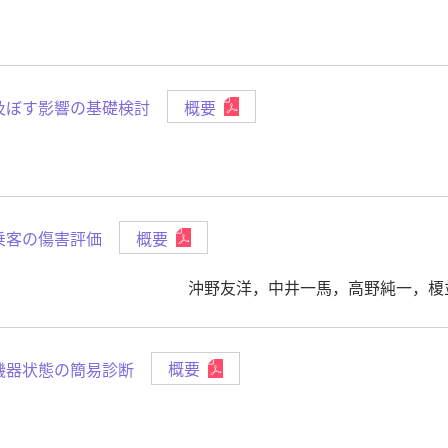
及ぼす影響の基礎検討
概要
乗客の傷害評価
概要
沖野友洋，中井一馬，高野純一，榎
機器状態の簡易診断
概要