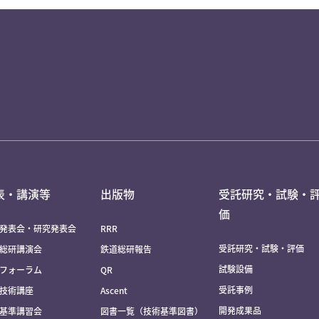
表・講演等
出版物
受託研究・試験・
価
発表会・研究発表会
RRR
受託研究・試験・評価
総研講演会
鉄道総研報告
試験設備
フォーラム
QR
受託事例
技術講座
Ascent
開発成果品
基準講習会
図書一覧（技術基準図書）