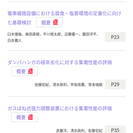
電車線路設備における腐食・塩害環境の定量化に向け
た基礎検討
概要
臼木理倫，柴田直樹，平川慎太郎，近藤優一，薗田洋平，
P23
白水義人
ダンパハンガの経年劣化に対する集電性能の評価
概要
P29
佐藤宏紀，清水政利，早坂高雅，常本瑞樹
ガスばね式張力調整装置における集電性能の評価
概要
P35
武藤洋，清水政利，佐藤宏紀