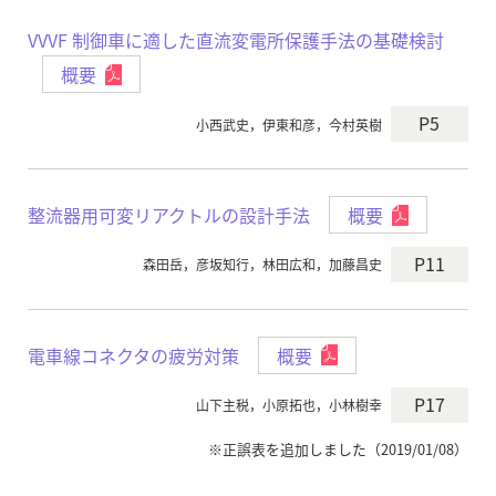
VVVF 制御車に適した直流変電所保護手法の基礎検討
概要
P5
小西武史，伊東和彦，今村英樹
整流器用可変リアクトルの設計手法
概要
P11
森田岳，彦坂知行，林田広和，加藤昌史
電車線コネクタの疲労対策
概要
P17
山下主税，小原拓也，小林樹幸
※正誤表を追加しました（2019/01/08）