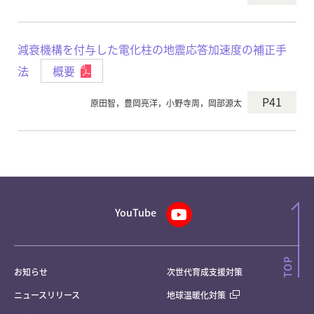
減衰機構を付与した電化柱の地震応答加速度の補正手
法
概要
P41
原田智，豊岡亮洋，小野寺周，岡部源太
YouTube
お知らせ
次世代育成支援対策
ニュースリリース
地球温暖化対策