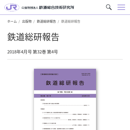
メ
サ
ニ
イ
ュ
ホーム
出版物
鉄道総研報告
鉄道総研報告
ト
ー
内
鉄道総研報告
を
検
索
2018年4月号 第32巻 第4号