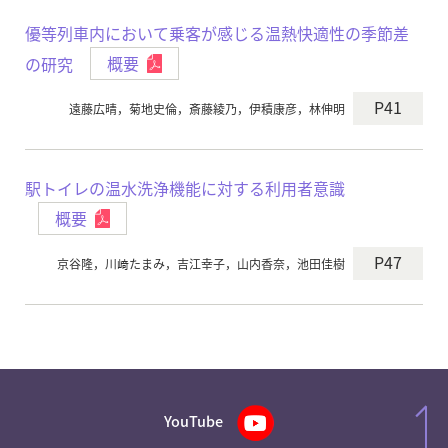
優等列車内において乗客が感じる温熱快適性の季節差
の研究
概要
P41
遠藤広晴，菊地史倫，斎藤綾乃，伊積康彦，林伸明
駅トイレの温水洗浄機能に対する利用者意識
概要
P47
京谷隆，川﨑たまみ，吉江幸子，山内香奈，池田佳樹
YouTube