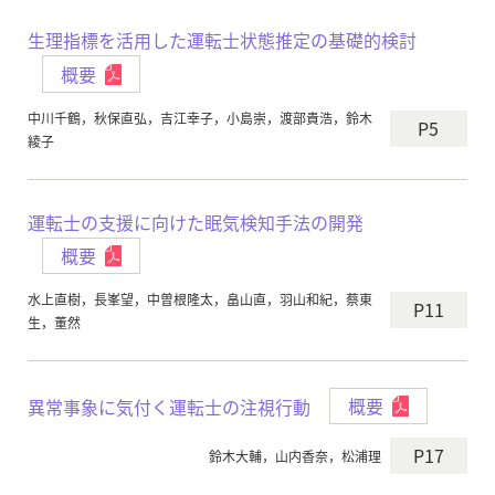
生理指標を活用した運転士状態推定の基礎的検討
概要
中川千鶴，秋保直弘，吉江幸子，小島崇，渡部貴浩，鈴木
P5
綾子
運転士の支援に向けた眠気検知手法の開発
概要
水上直樹，長峯望，中曽根隆太，畠山直，羽山和紀，蔡東
P11
生，董然
異常事象に気付く運転士の注視行動
概要
P17
鈴木大輔，山内香奈，松浦理