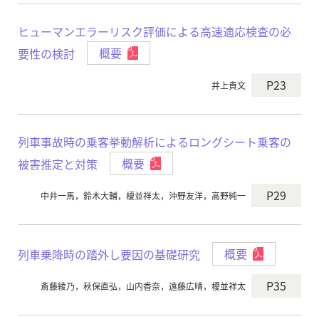
ヒューマンエラーリスク評価による高速適応検査の必
要性の検討
概要
P23
井上貴文
列車事故時の乗客挙動解析によるロングシート乗客の
被害推定と対策
概要
P29
中井一馬，鈴木大輔，榎並祥太，沖野友洋，高野純一
列車乗降時の踏外し要因の基礎研究
概要
P35
斎藤綾乃，秋保直弘，山内香奈，遠藤広晴，榎並祥太