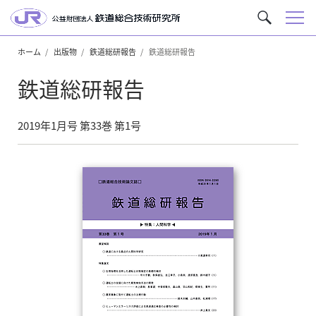
メ
サ
ニ
イ
ュ
ホーム
出版物
鉄道総研報告
鉄道総研報告
ト
ー
内
鉄道総研報告
を
検
索
2019年1月号 第33巻 第1号