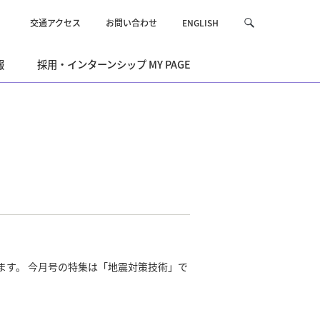
交通アクセス
お問い合わせ
ENGLISH
サ
検
イ
索
ト
報
採用・インターンシップ MY PAGE
内
を
検
索
ます。 今月号の特集は「地震対策技術」で