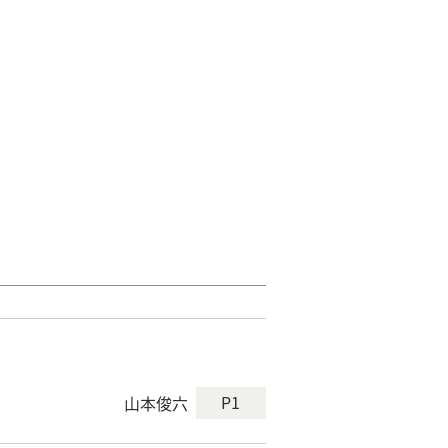
P1
山本俊六