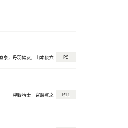
P5
直泰，丹羽健友，山本俊六
P11
津野靖士，宮腰寛之