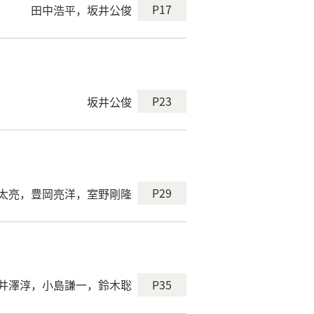
P17
田中浩平，坂井公俊
P23
坂井公俊
P29
太亮，豊岡亮洋，室野剛隆
P35
井澤淳，小島謙一，鈴木聡