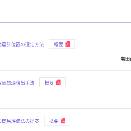
地震計位置の選定方法
概要
岩田
規定値超過検出手法
概要
の簡易評価法の提案
概要