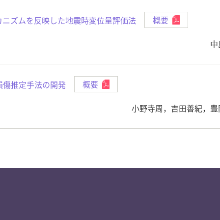
カニズムを反映した地震時変位量評価法
概要
中
損傷推定手法の開発
概要
小野寺周，吉田善紀，豊