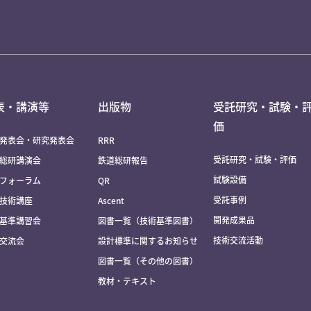
表・講演等
出版物
受託研究・試験・
価
発表会・研究発表会
RRR
受託研究・試験・評価
総研講演会
鉄道総研報告
試験設備
フォーラム
QR
受託事例
技術講座
Ascent
開発成果品
基準講習会
図書一覧（技術基準図書）
技術交流活動
交流会
設計標準に関するお知らせ
図書一覧（その他の図書）
教材・テキスト