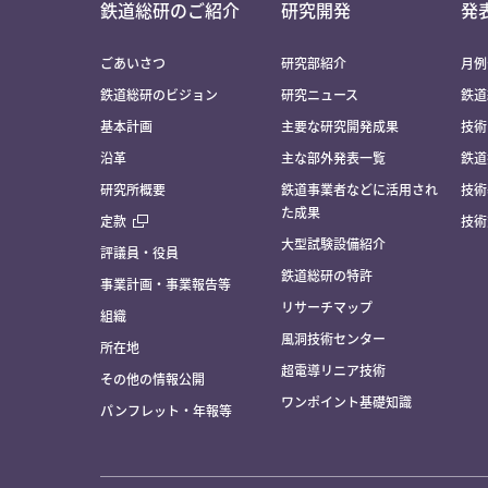
鉄道総研のご紹介
研究開発
発
ごあいさつ
研究部紹介
月例
鉄道総研のビジョン
研究ニュース
鉄道
基本計画
主要な研究開発成果
技術
沿革
主な部外発表一覧
鉄道
研究所概要
鉄道事業者などに活用され
技術
た成果
定款
技術
大型試験設備紹介
評議員・役員
鉄道総研の特許
事業計画・事業報告等
リサーチマップ
組織
風洞技術センター
所在地
超電導リニア技術
その他の情報公開
ワンポイント基礎知識
パンフレット・年報等