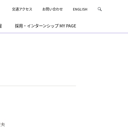
交通アクセス
お問い合わせ
ENGLISH
サ
検
イ
索
ト
報
採用・インターンシップ MY PAGE
内
を
検
索