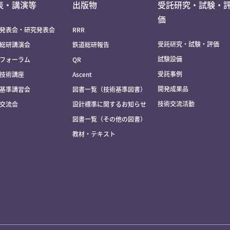
表・講演等
出版物
受託研究・試験・
価
発表会・研究発表会
RRR
受託研究・試験・評価
総研講演会
鉄道総研報告
試験設備
フォーラム
QR
受託事例
技術講座
Ascent
開発成果品
基準講習会
図書一覧（技術基準図書）
技術交流活動
交流会
設計標準に関するお知らせ
図書一覧（その他の図書）
教材・テキスト