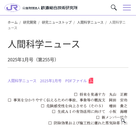
メ
サ
ニ
イ
ュ
ホーム
研究開発
研究ニューストップ
人間科学ニュース
人間科学ニ
ト
ュース
ー
内
を
人間科学ニュース
検
索
2025年1月号（第255号）
人間科学ニュース 2025年1月号 PDFファイル