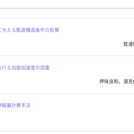
に与える軌道構造条件の影響
箕浦
おける加振加速度の提案
押味良和，潮見
伸縮量計算手法