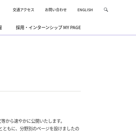
交通アクセス
お問い合わせ
ENGLISH
サ
検
イ
索
ト
報
採用・インターンシップ MY PAGE
内
を
検
索
文等から速やかに公開いたします。
とともに、分野別のページを設けましたの