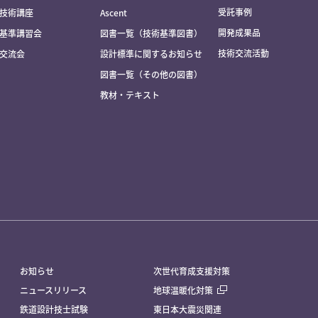
受託事例
技術講座
Ascent
開発成果品
基準講習会
図書一覧（技術基準図書）
技術交流活動
交流会
設計標準に関するお知らせ
図書一覧（その他の図書）
教材・テキスト
お知らせ
次世代育成支援対策
ニュースリリース
地球温暖化対策
鉄道設計技士試験
東日本大震災関連