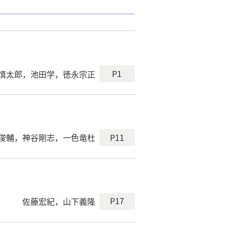
P1
慎太郎，池田学，徳永宗正
P11
俊輔，神谷剛志，一色竜杜
P17
佐藤宏紀，山下義隆