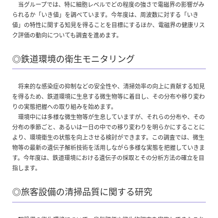
当グループでは、特に細胞レベルでどの程度の強さで電磁界の影響がみ
られるか「いき値」を調べています。今年度は、周波数に対する「いき
値」の特性に関する知見を得ることを目標にするほか、電磁界の健康リス
ク評価の動向についても調査を進めます。
◎鉄道環境の衛生モニタリング
将来的な感染症の抑制などの安全性や、清掃効率の向上に貢献する知見
を得るため、鉄道環境に生息する微生物等に着目し、その分布や移り変わ
りの実態把握への取り組みを始めます。
環境中には多様な微生物等が生息していますが、それらの分布や、その
分布の季節ごと、あるいは一日の中での移り変わりを明らかにすることに
より、環境衛生の状態を向上させる検討ができます。この調査では、微生
物等の最新の遺伝子解析技術を活用しながら多様な実態を把握していきま
す。今年度は、鉄道環境における遺伝子の採取とその分析方法の確立を目
指します。
◎旅客設備の清掃品質に関する研究