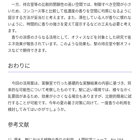
一方、待合室等の比較的閉鎖性の高い空間では、制御すべき空間が小さ
いため、コンコース等と比較して低濃度の香りを空間に均質になるように
提示する方法が妥当だと考えます。また、滞在している人が香りに慣れな
いように、時間的に香りの強さを変えて提示するなどの工夫も必要と考え
ます。
香りの涼感のさらなる活用として、オフィスなどを対象とした研究で省
エネ効果が報告されています。このような効果も、駅の待合室や駅オフィ
スなどで期待できます。
おわりに
今回の活用案は、実験室で行った基礎的な実験結果の内容に基づき、将
来的な可能性について考察したものです。駅に近い環境では、様々なかく
乱要因があるため、効果が小さくなる場合もありますが、比較的簡易に試
行することが可能です。今年の夏の暑さ対策に向けて、一度香りの利用を
検討してみてはいかがでしょうか。
参考文献
1）潮木、駅における植物の香りの利用、人間科学ニュース、No.194、