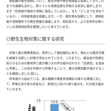
駅設備の衛生環境について、臭気評価や微生物調査を実施してきたこれ
までの実績を活かし、駅トイレの清掃品質を評価する研究に着手します。
まず「利用者が現状の清掃に満足しているか」、また「どこまでを求めて
いるか」、利用者意識を把握します。一方、微生物を指標として、清掃前
後や清掃箇所での微生物量を調査します。両知見から、より効率的な駅ト
イレの清掃項目等を整理したいと考えています。
◎野生生物対策に関する研究
列車と鹿の衝撃事故は、依然として増加傾向にあり、柵などの既存対策
を相補する新しい対策が求められています。これまでに、鹿自身が危険を
知らせるための警戒声と鹿が嫌う犬の声を組み合わせた「忌避音」を独自
に考案し、この音を列車から吹鳴することで、鹿の目撃回数が減少するこ
とを確認しました(図１)。
昨年度から始めている、鹿の種類や事故多発線区の様々な環境に対し
て、吹鳴方法や音の改良など、実用化に向けた取り組みを、引き続き進め
ていきます。