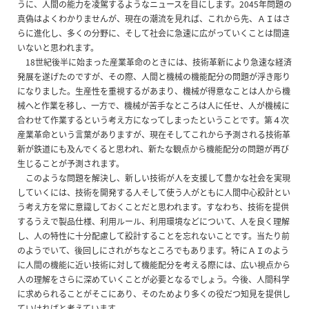
うに、人間の能力を凌駕するようなニュースを目にします。2045年問題の
真偽はよくわかりませんが、現在の潮流を見れば、これから先、ＡＩはさ
らに進化し、多くの分野に、そして社会に急速に広がっていくことは間違
いないと思われます。
18世紀後半に始まった産業革命のときには、技術革新により急速な経済
発展を遂げたのですが、その際、人間と機械の機能配分の問題が浮き彫り
になりました。生産性を重視するがあまり、機械が得意なことは人から機
械へと作業を移し、一方で、機械が苦手なところは人に任せ、人が機械に
合わせて作業するという考え方になってしまったということです。第４次
産業革命という言葉がありますが、現在そしてこれから予測される技術革
新が鉄道にも及んでくると思われ、新たな観点から機能配分の問題が再び
生じることが予測されます。
このような問題を解決し、新しい技術が人を支援して豊かな社会を実現
していくには、技術を開発する人そして使う人がともに人間中心設計とい
う考え方を常に意識しておくことだと思われます。すなわち、技術を提供
するうえで製品仕様、利用ルール、利用環境などについて、人を良く理解
し、人の特性に十分配慮して設計することを忘れないことです。当たり前
のようでいて、後回しにされがちなところでもあります。特にＡＩのよう
に人間の機能に近い技術に対して機能配分を考える際には、広い視点から
人の理解をさらに深めていくことが必要となるでしょう。今後、人間科学
に求められることがそこにあり、そのためより多くの役だつ知見を提供し
ていければと考えています。