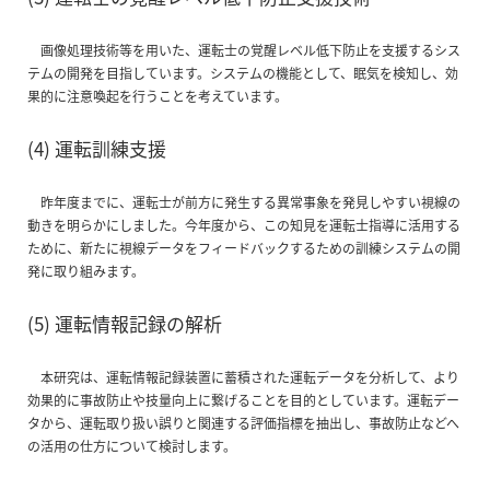
画像処理技術等を用いた、運転士の覚醒レベル低下防止を支援するシス
テムの開発を目指しています。システムの機能として、眠気を検知し、効
果的に注意喚起を行うことを考えています。
(4) 運転訓練支援
昨年度までに、運転士が前方に発生する異常事象を発見しやすい視線の
動きを明らかにしました。今年度から、この知見を運転士指導に活用する
ために、新たに視線データをフィードバックするための訓練システムの開
発に取り組みます。
(5) 運転情報記録の解析
本研究は、運転情報記録装置に蓄積された運転データを分析して、より
効果的に事故防止や技量向上に繋げることを目的としています。運転デー
タから、運転取り扱い誤りと関連する評価指標を抽出し、事故防止などへ
の活用の仕方について検討します。