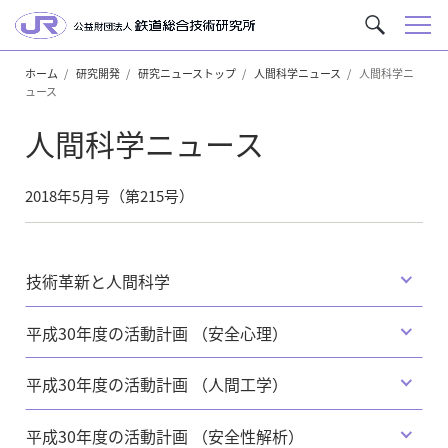
メ
サ
ニ
イ
ュ
ホーム
研究開発
研究ニューストップ
人間科学ニュース
人間科学ニ
ト
ュース
ー
内
を
人間科学ニュース
検
索
2018年5月号（第215号）
技術革新と人間科学
平成30年度の活動計画 （安全心理）
平成30年度の活動計画 （人間工学）
平成30年度の活動計画 （安全性解析）