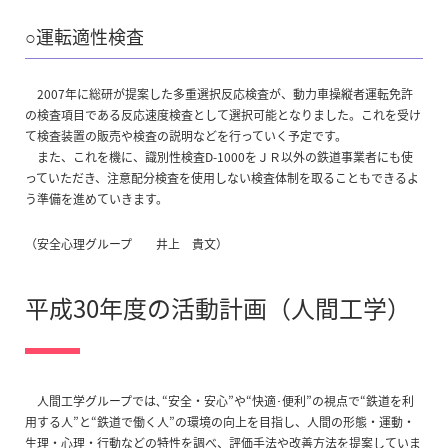
○運転適性検査
2007年に総研が提案した多重選択反応検査が、動力車操縦者運転免許
の検査項目である反応速度検査として選択可能となりました。これを受け
て検査装置の販売や検査の説明などを行っていく予定です。
また、これを機に、識別性検査D-1000をＪＲ以外の鉄道事業者にも使
っていただき、注意配分検査を使用しない検査体制を取ることもできるよ
う準備を進めていきます。
（安全心理グループ 井上 貴文）
平成30年度の活動計画（人間工学）
人間工学グループでは､“安全・安心”や“快適･便利”の視点で“鉄道を利
用する人”と“鉄道で働く人”の環境の向上を目指し、人間の形態・運動・
生理・心理・行動などの特性を調べ、評価手法や改善方法を提案していま