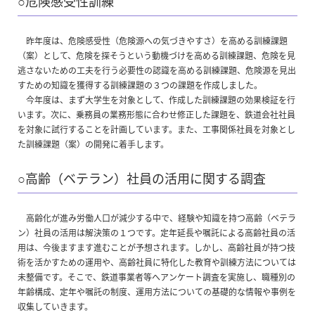
○危険感受性訓練
昨年度は、危険感受性（危険源への気づきやすさ）を高める訓練課題
（案）として、危険を探そうという動機づけを高める訓練課題、危険を見
逃さないための工夫を行う必要性の認識を高める訓練課題、危険源を見出
すための知識を獲得する訓練課題の３つの課題を作成しました。
今年度は、まず大学生を対象として、作成した訓練課題の効果検証を行
います。次に、乗務員の業務形態に合わせ修正した課題を、鉄道会社社員
を対象に試行することを計画しています。また、工事関係社員を対象とし
た訓練課題（案）の開発に着手します。
○高齢（ベテラン）社員の活用に関する調査
高齢化が進み労働人口が減少する中で、経験や知識を持つ高齢（ベテラ
ン）社員の活用は解決策の１つです。定年延長や嘱託による高齢社員の活
用は、今後ますます進むことが予想されます。しかし、高齢社員が持つ技
術を活かすための運用や、高齢社員に特化した教育や訓練方法については
未整備です。そこで、鉄道事業者等へアンケート調査を実施し、職種別の
年齢構成、定年や嘱託の制度、運用方法についての基礎的な情報や事例を
収集していきます。