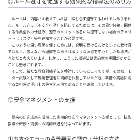
◎ルール遵守を促進する効果的な指導法のあり方
ルールは、内容さえ教えていれば、誰も必ず遵守するわけではありませ
ん。ルール違反（不安全行動）を防止するためには、その設定経緯、関係
する作業全体の仕組み、遵守のメリットあるいは遵守しない場合のデメリ
ット（リスク）等を理解することが必要です。
このような深い理解を促すためには、説明を受けるだけといった受け身
ではなく、考えながら理解を深められるような演習を中心とした指導法が
有効だと考えています。しかし、こうした指導法は実施側の手間がかかる
ことも懸念されます。
そこで、新たな教育訓練手法を検討しているところですが、その際、モ
ニター試験として現場管理者に講師を体験していただき、準備や実施に関
する負担感が運用上の許容範囲内であることを確認しています。
◎安全マネジメントの支援
従来の研究成果を活用した実用的な安全マネジメント支援として、技術
指導や研修・講演への講師派遣を行なっています。
①事故やエラーの背景要因の調査・分析の方法