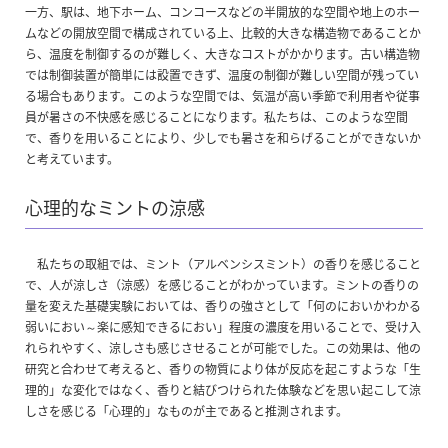
一方、駅は、地下ホーム、コンコースなどの半開放的な空間や地上のホー
ムなどの開放空間で構成されている上、比較的大きな構造物であることか
ら、温度を制御するのが難しく、大きなコストがかかります。古い構造物
では制御装置が簡単には設置できず、温度の制御が難しい空間が残ってい
る場合もあります。このような空間では、気温が高い季節で利用者や従事
員が暑さの不快感を感じることになります。私たちは、このような空間
で、香りを用いることにより、少しでも暑さを和らげることができないか
と考えています。
心理的なミントの涼感
私たちの取組では、ミント（アルベンシスミント）の香りを感じること
で、人が涼しさ（涼感）を感じることがわかっています。ミントの香りの
量を変えた基礎実験においては、香りの強さとして「何のにおいかわかる
弱いにおい～楽に感知できるにおい」程度の濃度を用いることで、受け入
れられやすく、涼しさも感じさせることが可能でした。この効果は、他の
研究と合わせて考えると、香りの物質により体が反応を起こすような「生
理的」な変化ではなく、香りと結びつけられた体験などを思い起こして涼
しさを感じる「心理的」なものが主であると推測されます。