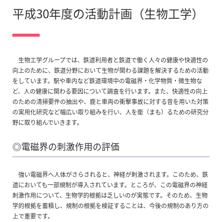
平成30年度の活動計画（生物工学）
生物工学グループでは、鉄道利用者と鉄道で働く人々の健康や快適性の
向上のために、鉄道分野において生物が関わる課題を解決するための活動
をしています。駅や車内など鉄道環境中の電磁界・化学物質・微生物な
ど、人の健康に関わる要因について調査を行います。また、快適性の向上
のための清掃要件の抽出や、鹿と車両の衝撃事故に対する音を用いた対策
の実用化研究など幅広い取り組みを行い、人を衛（まも）るための研究分
野に取り組んでいきます。
◎電磁界の刺激作用の評価
強い電磁界へ人体がさらされると、神経が刺激されます。このため、鉄
道においても一部規制が導入されています。ところが、この電磁界の神経
刺激作用について、生物学的根拠は乏しいのが実態です。そのため、生物
学的根拠を蓄積し、規制の根拠を検証することは、今後の規制のあり方の
上で重要です。