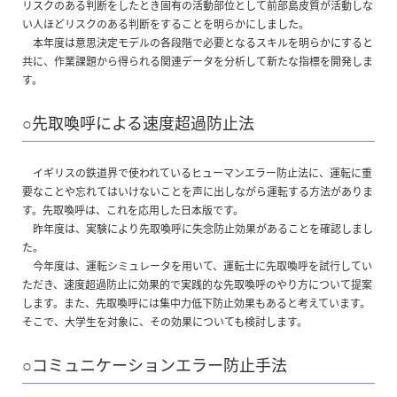
リスクのある判断をしたとき固有の活動部位として前部島皮質が活動しな
い人ほどリスクのある判断をすることを明らかにしました。
本年度は意思決定モデルの各段階で必要となるスキルを明らかにすると
共に、作業課題から得られる関連データを分析して新たな指標を開発しま
す。
○先取喚呼による速度超過防止法
イギリスの鉄道界で使われているヒューマンエラー防止法に、運転に重
要なことや忘れてはいけないことを声に出しながら運転する方法がありま
す。先取喚呼は、これを応用した日本版です。
昨年度は、実験により先取喚呼に失念防止効果があることを確認しまし
た。
今年度は、運転シミュレータを用いて、運転士に先取喚呼を試行してい
ただき、速度超過防止に効果的で実践的な先取喚呼のやり方について提案
します。また、先取喚呼には集中力低下防止効果もあると考えています。
そこで、大学生を対象に、その効果についても検討します。
○コミュニケーションエラー防止手法