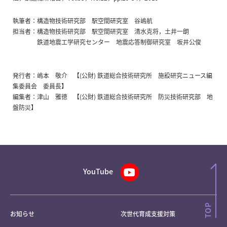
執筆者：構造物技術研究部 駅空間研究室 谷嶋航
担当者：構造物技術研究部 駅空間研究室 清水克将，土井一朗
鉄道地震工学研究センター 地震応答制御研究室 坂井公俊
発行者：嶋本 敬介 【(公財) 鉄道総合技術研究所 施設研究ニュース編
集委員会 委員長】
編集者：津山 雅徳 【(公財) 鉄道総合技術研究所 防災技術研究部 地
盤防災】
YouTube
お知らせ
次世代育成支援対策