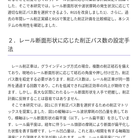
した．そこで本研究では，レール断面形状や波状摩耗の発生状況に応じて
適切な削正パス数を選択できるよう，RGSを改良しました1)．さらに，過
去の年間レール削正実績とRGSで策定した削正計画を比較検証し，本シス
テムの有用性を確認しました．
２．レール断面形状に応じた削正パス数の設定手
法
レール削正車は，グラインディング方式の場合，複数の削正砥石を備え
ており，現地のレール断面形状に応じて砥石の角度や押し付け圧力，削正
パス数を設定する必要があります．削正パス数は，レール削正車が同一箇
所を通過する回数であり，これを低減できれば削正効率の向上が期待でき
ます．しかし，長大な区間にわたるレール断面形状を人手で把握し，削正
計画に反映することは容易ではありません．
そこで本研究では，図1に示す削正パス数を選択するための削正マトリ
ックスを提案しました．図1の縦軸はレール波状摩耗の凹凸量を表してお
り，横軸はレール断面形状の扁平度（以下，レール扁平度）を示していま
す．レール扁平度は，経年に伴うレール頭部の摩耗により断面が扁平化し
た状態を表す指標です．レール凹凸量は，これと高い相関を有する軸箱加
速度により評価する方法が用いられます．一方，レール扁平度について