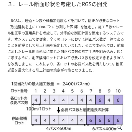
３．レール断面形状を考慮したRGSの開発
RGSは，通過トン数や軸箱加速度などを用いて，削正が必要なロット
（軌道延長を主に100mごとに分割した区間）を選定し，施工日数やレー
ル削正車の運用条件を考慮して，効率的な削正計画を策定するシステムで
す．本システムでは従来，全てのロットにおいて削正パス数が一律である
ことを前提として削正計画を策定していました．そこで本研究では，前章
に示したレール断面形状に応じた削正パス数の設定手法を組み込み，図2
に示すように，削正候補ロットにおいて必要パス数を設定できるようRGS
を改良しました．これにより，各ロットの必要パス数を満たしつつ，削正
延長を最大化する削正計画の策定が可能となりました．