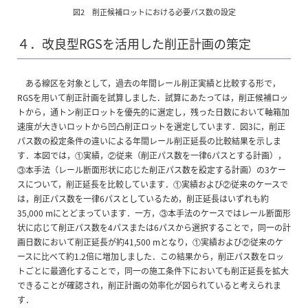
図2 削正候補ロットにおける必要パス数の設定
４．改良型RGSを活用した削正計画の策定
ある線区を対象として，過去の年間レール削正実績と比較する形で，
RGSを用いて削正計画を試算しました．試算にあたっては，削正候補ロッ
トから，通トン削正ロットを優先的に選定し，残った日数において軸箱加
速度が大きいロットから凹凸削正ロットを選定しています．図3に，削正
パス数の設定条件の違いによる年間レール削正延長の比較結果を示しま
す．本図では，①実績，②従来（削正パス数を一律6パスとする計画），
③本手法（レール断面形状に応じた削正パス数を設定する計画）の3ケー
スについて，削正延長を比較しています．①実績および②従来のケースで
は，削正パス数を一律6パスとしているため，削正延長はいずれも約
35,000 mにとどまっています．一方，③本手法のケースではレール断面形
状に応じて削正パス数を4パスまたは6パスから選択することで，同一の計
画日数において削正延長が約41,500 mとなり，①実績および②従来のケ
ースに比べて約1.2倍に増加しました．この結果から，削正パス数をロッ
トごとに最適化することで，同一の施工条件下においても削正延長を拡大
できることが確認され，削正計画の効率化が図られていると考えられま
す．