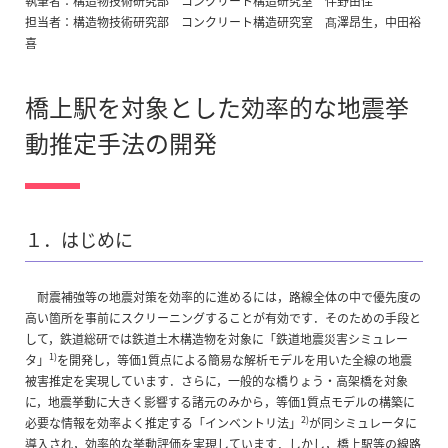
執筆者：構造物技術研究部 コンクリート構造研究室 伴野由佳
担当者：構造物技術研究部 コンクリート構造研究室 髙澤昂生，中田裕
喜
橋上駅を対象とした効率的な地震挙
動推定手法の開発
１．はじめに
耐震補強等の地震対策を効率的に進めるには，路線全体の中で優先度の
高い箇所を事前にスクリーニングすることが有効です．そのための手段と
して，鉄道総研では鉄道土木構造物を対象に「鉄道地震災害シミュレー
1)
タ」
を開発し，等価1質点による簡易な解析モデルを用いた全線の地震
被害推定を実現しています．さらに，一般的な橋りょう・高架橋を対象
に，地震挙動に大きく影響する諸元のみから，等価1質点モデルの構築に
2)
必要な情報を効率よく推定する「インベントリ法」
が同シミュレータに
導入され，効率的な挙動評価を実現しています．しかし，橋上駅等の線路