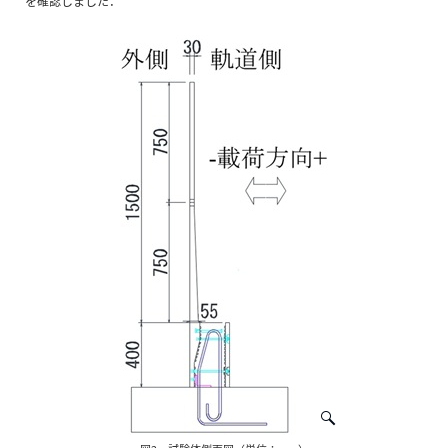
を確認しました．