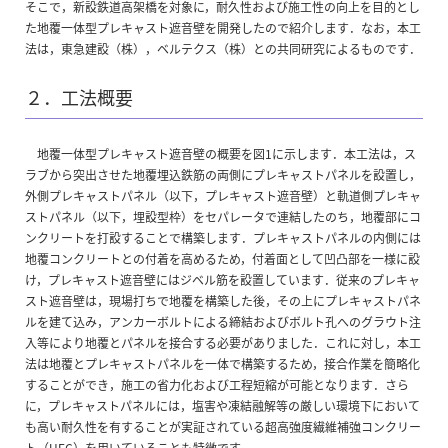
そこで，新設鉄道高架橋を対象に，耐久性および施工性の向上を目的とし
た地覆一体型プレキャスト遮音壁を開発したので紹介します．なお，本工
法は，東急建設（株），ベルテクス（株）との共同研究によるものです．
２．工法概要
地覆一体型プレキャスト遮音壁の概要を図1に示します．本工法は，ス
ラブから突出させた地覆埋込鉄筋の両側にプレキャストパネルを設置し，
外側プレキャストパネル（以下，プレキャスト遮音壁）と軌道側プレキャ
ストパネル（以下，埋設型枠）をセパレータで連結したのち，地覆部にコ
ンクリートを打設することで構築します．プレキャストパネルの内側には
地覆コンクリートとの付着を高めるため，付着面として凹凸部を一様に設
け，プレキャスト遮音壁にはジベル筋を設置しています．従来のプレキャ
スト遮音壁は，現場打ちで地覆を構築した後，その上にプレキャストパネ
ルを建て込み，アンカーボルトによる締結およびボルト孔へのグラウト注
入等により地覆とパネルを接合する必要がありました．これに対し，本工
法は地覆とプレキャストパネルを一体で構築するため，接合作業を簡略化
することができ，施工の省力化および工程短縮が可能となります．さら
に，プレキャストパネルには，塩害や凍結融解等の厳しい環境下において
も高い耐久性を有することが実証されている超高強度繊維補強コンクリー
ト（UFC）を用いていることも特徴です．