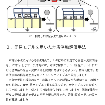
図1 開発した推定手法の運用のイメージ
２．簡易モデルを用いた地震挙動評価手法
本評価手法に用いる等価1質点モデルのばねに設定する荷重－変位関係
を，図2に示します．具体的には，詳細な解析モデル（骨組モデル）にお
ける全体系の荷重－変位関係を簡便に再現できるように，初期勾配や，初
降伏点等の損傷発生点を用いたトリリニアモデルで設定しました．
本評価手法の検証のため，均等スパンで部材諸元が各構面で同一の橋上
駅を対象に，等価1質点モデルで動的応答を求め，骨組モデルを正解値と
して比較しました．例として2階床変位を図3に示しますが，等価1質点モ
デルの挙動は骨組モデルの挙動を概ね再現でき，等価1質点モデルの妥当
性を確認しました．