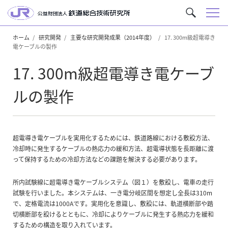
メ
サ
ニ
イ
ュ
ホーム
研究開発
主要な研究開発成果（2014年度）
17. 300m級超電導き
ト
電ケーブルの製作
ー
内
を
17. 300m級超電導き電ケーブ
検
索
ルの製作
超電導き電ケーブルを実用化するためには、鉄道路線における敷設方法、
冷却時に発生するケーブルの熱応力の緩和方法、超電導状態を長距離に渡
って保持するための冷却方法などの課題を解決する必要があります。
所内試験線に超電導き電ケーブルシステム（図１）を敷設し、電車の走行
試験を行いました。本システムは、一き電分岐区間を想定し全長は310m
で、定格電流は1000Aです。実用化を意識し、敷設には、軌道横断部や踏
切横断部を設けるとともに、冷却によりケーブルに発生する熱応力を緩和
するための構造を取り入れています。