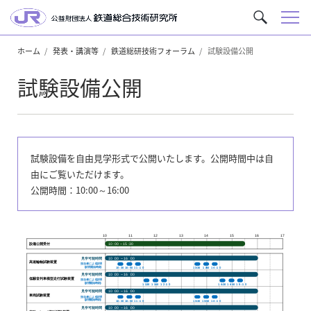
メ
サ
ニ
イ
ュ
ホーム
発表・講演等
鉄道総研技術フォーラム
試験設備公開
ト
ー
内
試験設備公開
を
検
索
試験設備を自由見学形式で公開いたします。公開時間中は自
由にご覧いただけます。
公開時間：10:00～16:00