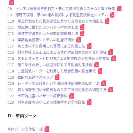
C8 トンネル健全度自動判定・要注意箇所投影システムと電子野帳
C9 線路下横断工事中の緩み検知による軌道変状推定システム
C10 車上計測された軌道変位に基づく支承あおりの抽出法
C11 耐風性に優れたコンパクト型旅客上家
C12 機械学習法を用いた早期地震検知手法
C13 早期地震警報システムの性能評価法
C14 杭と土のうを併用した基礎による免震工法
C15 脈状地盤改良工法による液状化対策効果の経年変化評価
C16 ストレステストとDISERによる地震後の早期運転再開支援
C17 施工条件の厳しい構造物に対する耐震対策技術
C18 二重偏波レーダーを利用した新雪密度の推定手法
C19 動的な風速予測マップ
C20 レーダー雨量計を用いた降雨時運転規制の設定手法
C21 貫入試験を用いた簡易なのり面工背面劣化度の調査手法
C22 土石流災害のハザード評価手法
C23 列車速度の違いによる強風時の安全性評価
Ｄ．車両ゾーン
車両ゾーン全件名一括