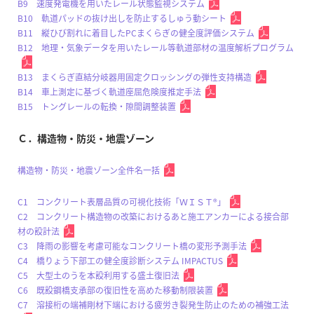
B9 速度発電機を用いたレール状態監視システム
B10 軌道パッドの抜け出しを防止するしゅう動シート
B11 縦ひび割れに着目したPCまくらぎの健全度評価システム
B12 地理・気象データを用いたレール等軌道部材の温度解析プログラム
B13 まくらぎ直結分岐器用固定クロッシングの弾性支持構造
B14 車上測定に基づく軌道座屈危険度推定手法
B15 トングレールの転換・隙間調整装置
Ｃ．構造物・防災・地震ゾーン
構造物・防災・地震ゾーン全件名一括
C1 コンクリート表層品質の可視化技術「ＷＩＳＴ®」
C2 コンクリート構造物の改築におけるあと施工アンカーによる接合部
材の設計法
C3 降雨の影響を考慮可能なコンクリート橋の変形予測手法
C4 橋りょう下部工の健全度診断システム IMPACTUS
C5 大型土のうを本設利用する盛土復旧法
C6 既設鋼橋支承部の復旧性を高めた移動制限装置
C7 溶接桁の端補剛材下端における疲労き裂発生防止のための補強工法