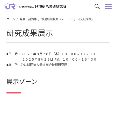
メ
サ
ニ
イ
ュ
ホーム
発表・講演等
鉄道総研技術フォーラム
研究成果展示
ト
ー
内
研究成果展示
を
検
索
■日 時：２０２５年８月２８日（木）１０：００～１７：００
２０２５年８月２９日（金）１０：００～１６：３０
■場 所：公益財団法人鉄道総合技術研究所
展示ゾーン