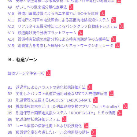
A8 支線と架空電線による高架橋上に設置された電柱の地震対策
A9 がいしへの飛来塩分量推定手法
A10 鉄道用蓄電装置による再エネ電力活用の実証試験
A11 変電所と列車の電流照合による高抵抗地絡検知システム
A12 リアルタイム異常検知によるパンタグラフ自動降下システム
A13 鉄道向け統合分析プラットフォーム
A14 設備検査記録の統計分析による検査周期延伸の支援手法
A15 消費電力を考慮した無線センサネットワークシミュレータ
Ｂ．軌道ゾーン
軌道ゾーン全件名一括
B1 透過音によるバラストの劣化状態評価方法
B2 劣化したバラスト軌道に適用可能なSFCてん充道床軌道
B3 軌道管理を支援するLABOCS・LABOCS-MATE
B4 携帯情報端末を活用した列車巡視支援アプリ（Train Patroller）
B5 軌道保守計画策定支援システム「ROOPSYS-TM」とその活用
B6 軌道部材状態評価システム
B7 レール溶接の信頼性向上および脱技能化
B8 疲労健全度を考慮したレール交換周期の延伸