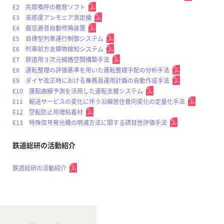
E2 先取喚呼の教育ソフト
E3 高感度アンモニア測定機
E4 鹿忌避音自動吹鳴装置
E5 自律型列車運行制御システム
E6 列車前方支障物検知システム
E7 鉄道用３次元線路空間構築手法
E8 運転整理の評価基準を用いた運転整理手配の分析手法
E9 ダイヤ改正時における乗務員運用計画の自動作成手法
E10 運転曲線予測を活用した運転支援システム
E11 輸送サービスの変化に伴う沿線居住意向変化の定量化手法
E12 空転防止用増粘着材
E13 特殊信号発光機の明滅方法に関する誘目性評価手法
鉄道総研の活動紹介
鉄道総研の活動紹介