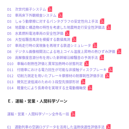
D1 次世代振子システム
D2 車両床下外観検査システム
D3 しゅう動摩擦に対するパンタグラフの安定性向上手法
D4 地震動と構造物の特性を考慮した地震時走行安全性評価法
D5 水素燃料電池車両の安全性評価
D6 大型低騒音風洞を模擬する数値風洞
D7 車両走行時の実現象を再現する鉄道シミュレータ
D8 デジタル画像相関法による地上コイル温度上昇時の熱ひずみ評価
D9 高解像度音源分布を用いた新幹線沿線騒音の予測手法
D10 車輪の耐熱性評価と異常加熱時の状態判定
D11 付随車における電力回生が可能な非接触ディスクブレーキ
D12 切削力測定を用いたブレーキ摩擦材の耐摩耗性評価手法
D13 微気圧波低減のための３段型先頭部形状
D14 軽量化により長寿命を実現する主電動機軸受
Ｅ．運輸・営業・人間科学ゾーン
運輸・営業・人間科学ゾーン全件名一括
E1 通勤列車の空調ログデータを活用した温熱快適性評価手法