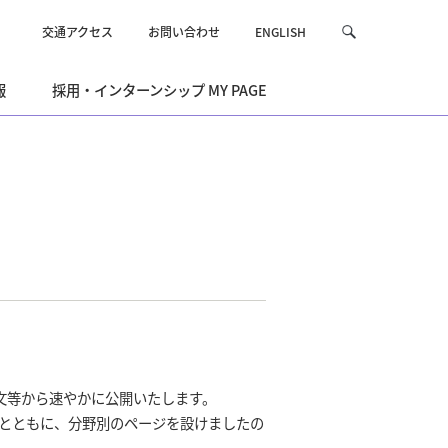
交通アクセス
お問い合わせ
ENGLISH
サ
検
イ
索
ト
報
採用・インターンシップ MY PAGE
内
を
検
索
論文等から速やかに公開いたします。
るとともに、分野別のページを設けましたの