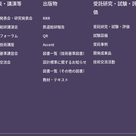
表・講演等
出版物
受託研究・試験・
価
発表会・研究発表会
RRR
受託研究・試験・評価
総研講演会
鉄道総研報告
試験設備
フォーラム
QR
受託事例
技術講座
Ascent
開発成果品
基準講習会
図書一覧（技術基準図書）
技術交流活動
交流会
設計標準に関するお知らせ
図書一覧（その他の図書）
教材・テキスト