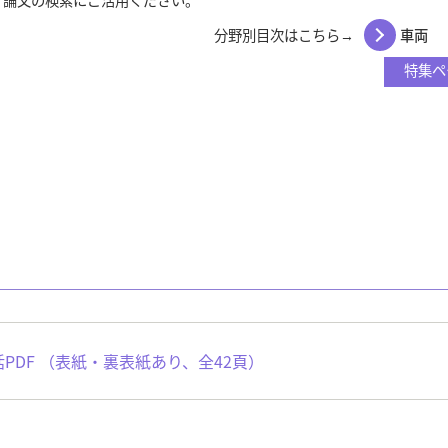
分野別目次はこちら→
車両
特集ペ
一括PDF （表紙・裏表紙あり、全42頁）