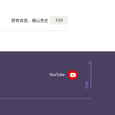
P29
野寄真徳，横山秀史
YouTube