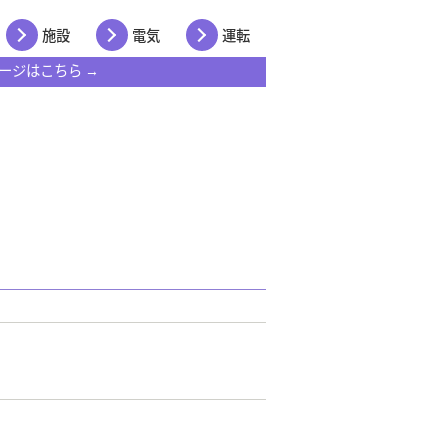
施設
電気
運転
ージはこちら →