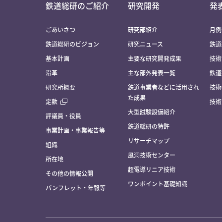
鉄道総研のご紹介
研究開発
発
ごあいさつ
研究部紹介
月例
鉄道総研のビジョン
研究ニュース
鉄道
基本計画
主要な研究開発成果
技術
沿革
主な部外発表一覧
鉄道
研究所概要
鉄道事業者などに活用され
技術
た成果
定款
技術
大型試験設備紹介
評議員・役員
鉄道総研の特許
事業計画・事業報告等
リサーチマップ
組織
風洞技術センター
所在地
超電導リニア技術
その他の情報公開
ワンポイント基礎知識
パンフレット・年報等