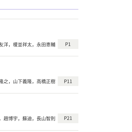
P1
友洋，榎並祥太，永田恵輔
P11
隆之，山下義隆，高橋正樹
P21
，趙博宇，蘇迪，長山智則