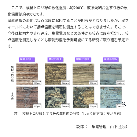
ここで、模擬トロリ線の軟化温度は約200℃、鉄系焼結合金すり板の軟
化温度は約400℃です。
摩耗形態の変化は接点温度に起因することが明らかとなりましたが、実フ
ィールドにおいて接点温度を精密に測定することはできません。そこで、
今後は接触力や走行速度、集電電流などの条件から接点温度を推定し、接
点温度を測定しなくとも摩耗形態を予測可能にする研究に取り組む予定で
す。
図1 模擬トロリ線とすり板の摩耗面の分類（しゅう動方向：左から右）
（記事： 集電管理 山下 主税）