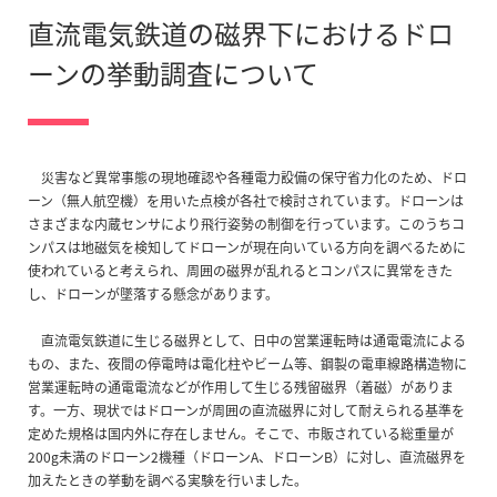
直流電気鉄道の磁界下におけるドロ
ーンの挙動調査について
災害など異常事態の現地確認や各種電力設備の保守省力化のため、ドロ
ーン（無人航空機）を用いた点検が各社で検討されています。ドローンは
さまざまな内蔵センサにより飛行姿勢の制御を行っています。このうちコ
ンパスは地磁気を検知してドローンが現在向いている方向を調べるために
使われていると考えられ、周囲の磁界が乱れるとコンパスに異常をきた
し、ドローンが墜落する懸念があります。
直流電気鉄道に生じる磁界として、日中の営業運転時は通電電流による
もの、また、夜間の停電時は電化柱やビーム等、鋼製の電車線路構造物に
営業運転時の通電電流などが作用して生じる残留磁界（着磁）がありま
す。一方、現状ではドローンが周囲の直流磁界に対して耐えられる基準を
定めた規格は国内外に存在しません。そこで、市販されている総重量が
200g未満のドローン2機種（ドローンA、ドローンB）に対し、直流磁界を
加えたときの挙動を調べる実験を行いました。