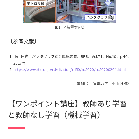
図1 本装置の構成
〔参考文献〕
小山達弥：パンタグラフ総合試験装置、RRR、Vol.74、No.10、p.40、
2017年
https://www.rtri.or.jp/rd/division/rd50/rd5020/rd50200204.html
（記事： 集電力学 小山 達弥）
【ワンポイント講座】教師あり学習
と教師なし学習（機械学習）