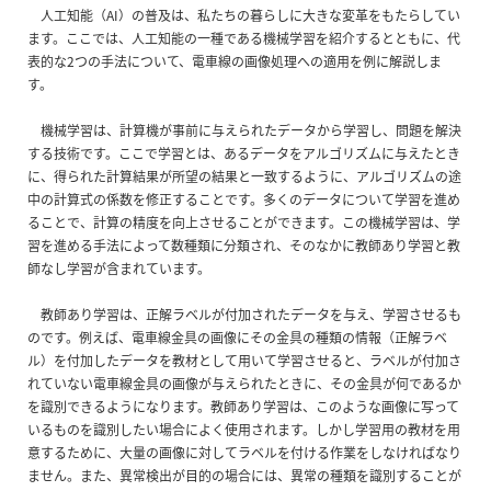
人工知能（AI）の普及は、私たちの暮らしに大きな変革をもたらしてい
ます。ここでは、人工知能の一種である機械学習を紹介するとともに、代
表的な2つの手法について、電車線の画像処理への適用を例に解説しま
す。
機械学習は、計算機が事前に与えられたデータから学習し、問題を解決
する技術です。ここで学習とは、あるデータをアルゴリズムに与えたとき
に、得られた計算結果が所望の結果と一致するように、アルゴリズムの途
中の計算式の係数を修正することです。多くのデータについて学習を進め
ることで、計算の精度を向上させることができます。この機械学習は、学
習を進める手法によって数種類に分類され、そのなかに教師あり学習と教
師なし学習が含まれています。
教師あり学習は、正解ラベルが付加されたデータを与え、学習させるも
のです。例えば、電車線金具の画像にその金具の種類の情報（正解ラベ
ル）を付加したデータを教材として用いて学習させると、ラベルが付加さ
れていない電車線金具の画像が与えられたときに、その金具が何であるか
を識別できるようになります。教師あり学習は、このような画像に写って
いるものを識別したい場合によく使用されます。しかし学習用の教材を用
意するために、大量の画像に対してラベルを付ける作業をしなければなり
ません。また、異常検出が目的の場合には、異常の種類を識別することが