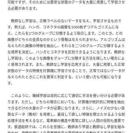
可能ですが、そのためには異常な状態のデータを大量に用意して学習させ
る必要があります。
教師なし学習は、正解ラベルのないデータを与え、学習させるもので
す。例えば、ハンガ、コネクタの画像を1000枚ずつアルゴリズムに与
え、これらを2つのグループに分類するよう指示します。このとき、どの
画像がどちらの金具なのかという情報は与えられません。アルゴリズムは
与えられた画像の特徴を抽出し、それらを二つのグループに分類するよう
な境界を決定し、ハンガとコネクタを区別できるようになります。教師な
し学習は、このような画像をグループに分類する方法を探したい場合によ
く使用されます。また、教師なし学習を応用すると、大量に用意した正常
状態のデータの特徴を計算機に学習させることで、正常ではないデータが
与えられたときにこれを異常と判定する、という使い方も可能になりま
す。
このように、機械学習は目的に応じて適切に手法を使い分ける必要があ
ります。ただし、どちらの場合においても、計算機が統計的に特徴を抽出
できるだけの大量のデータが必要になります。さらに、ノイズの少ない良
質なデータ（教材）を用意し、着目して欲しい特徴を際立たせるような前
処理手法を考えるなど、電車線の構造や異常に詳しい人間の役割も重要で
す。鉄道総研では、これらを念頭に、教師あり学習と教師なし学習を組み
合わせ、画像処理により電車線金具の異常検出を自動化する手法の開発に