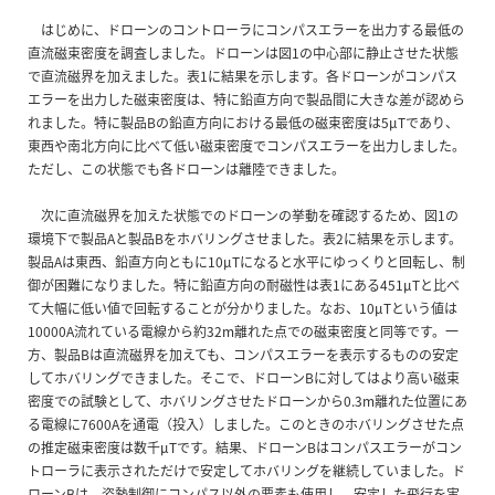
はじめに、ドローンのコントローラにコンパスエラーを出力する最低の
直流磁束密度を調査しました。ドローンは図1の中心部に静止させた状態
で直流磁界を加えました。表1に結果を示します。各ドローンがコンパス
エラーを出力した磁束密度は、特に鉛直方向で製品間に大きな差が認めら
れました。特に製品Bの鉛直方向における最低の磁束密度は5µTであり、
東西や南北方向に比べて低い磁束密度でコンパスエラーを出力しました。
ただし、この状態でも各ドローンは離陸できました。
次に直流磁界を加えた状態でのドローンの挙動を確認するため、図1の
環境下で製品Aと製品Bをホバリングさせました。表2に結果を示します。
製品Aは東西、鉛直方向ともに10µTになると水平にゆっくりと回転し、制
御が困難になりました。特に鉛直方向の耐磁性は表1にある451µTと比べ
て大幅に低い値で回転することが分かりました。なお、10µTという値は
10000A流れている電線から約32m離れた点での磁束密度と同等です。一
方、製品Bは直流磁界を加えても、コンパスエラーを表示するものの安定
してホバリングできました。そこで、ドローンBに対してはより高い磁束
密度での試験として、ホバリングさせたドローンから0.3m離れた位置にあ
る電線に7600Aを通電（投入）しました。このときのホバリングさせた点
の推定磁束密度は数千µTです。結果、ドローンBはコンパスエラーがコン
トローラに表示されただけで安定してホバリングを継続していました。ド
ローンBは、姿勢制御にコンパス以外の要素も使用し、安定した飛行を実