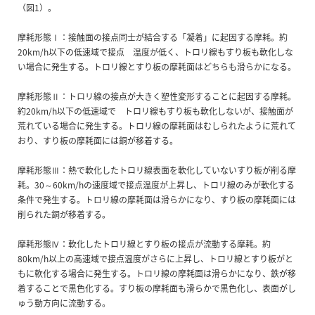
（図1）。
摩耗形態Ⅰ：接触面の接点同士が結合する「凝着」に起因する摩耗。約
20km/h以下の低速域で接点 温度が低く、トロリ線もすり板も軟化しな
い場合に発生する。トロリ線とすり板の摩耗面はどちらも滑らかになる。
摩耗形態Ⅱ：トロリ線の接点が大きく塑性変形することに起因する摩耗。
約20km/h以下の低速域で トロリ線もすり板も軟化しないが、接触面が
荒れている場合に発生する。トロリ線の摩耗面はむしられたように荒れて
おり、すり板の摩耗面には銅が移着する。
摩耗形態Ⅲ：熱で軟化したトロリ線表面を軟化していないすり板が削る摩
耗。30～60km/hの速度域で接点温度が上昇し、トロリ線のみが軟化する
条件で発生する。トロリ線の摩耗面は滑らかになり、すり板の摩耗面には
削られた銅が移着する。
摩耗形態Ⅳ：軟化したトロリ線とすり板の接点が流動する摩耗。約
80km/h以上の高速域で接点温度がさらに上昇し、トロリ線とすり板がと
もに軟化する場合に発生する。トロリ線の摩耗面は滑らかになり、鉄が移
着することで黒色化する。すり板の摩耗面も滑らかで黒色化し、表面がし
ゅう動方向に流動する。