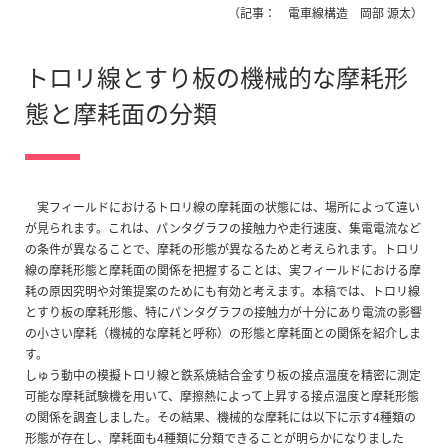
（記事： 電車線構造 岡部 源太）
トロリ線とすり板の機械的な摩耗形
態と摩耗面の分類
実フィールドにおけるトロリ線の摩耗面の状態には、場所によって違い
が見られます。これは、パンタグラフの接触力や走行速度、集電電流など
の条件が異なることで、摩耗の形態が異なるためと考えられます。トロリ
線の摩耗形態と摩耗面の関係を把握することは、実フィールドにおける摩
耗の原因究明や対策提案のためにも有効と考えます。本稿では、トロリ線
とすり板の摩耗形態、特にパンタグラフの接触力が十分にあり電流の影響
の小さい摩耗（機械的な摩耗と呼称）の形態と摩耗面との関係を紹介しま
す。
しゅう動中の模擬トロリ線と鉄系焼結合金すり板の接点温度を精密に測定
可能な摩耗試験機を用いて、摩擦熱によって上昇する接点温度と摩耗形態
の関係を調査しました。その結果、機械的な摩耗には以下に示す4種類の
形態が存在し、摩耗面も4種類に分類できることが明らかになりました