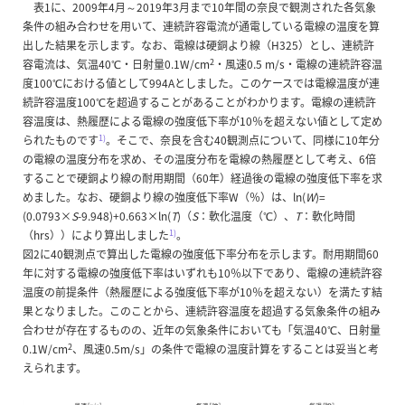
表1に、2009年4月～2019年3月まで10年間の奈良で観測された各気象
条件の組み合わせを用いて、連続許容電流が通電している電線の温度を算
出した結果を示します。なお、電線は硬銅より線（H325）とし、連続許
2
容電流は、気温40℃・日射量0.1W/cm
・風速0.5 m/s・電線の連続許容温
度100℃における値として994Aとしました。このケースでは電線温度が連
続許容温度100℃を超過することがあることがわかります。電線の連続許
容温度は、熱履歴による電線の強度低下率が10％を超えない値として定め
1)
られたものです
。そこで、奈良を含む40観測点について、同様に10年分
の電線の温度分布を求め、その温度分布を電線の熱履歴として考え、6倍
することで硬銅より線の耐用期間（60年）経過後の電線の強度低下率を求
めました。なお、硬銅より線の強度低下率W（％）は、ln⁡(
W
)=
(0.0793×
S
-9.948)+0.663×ln⁡(
T
)（
S
：軟化温度（℃）、
T
：軟化時間
1)
（hrs））により算出しました
。
図2に40観測点で算出した電線の強度低下率分布を示します。耐用期間60
年に対する電線の強度低下率はいずれも10％以下であり、電線の連続許容
温度の前提条件（熱履歴による強度低下率が10％を超えない）を満たす結
果となりました。このことから、連続許容温度を超過する気象条件の組み
合わせが存在するものの、近年の気象条件においても「気温40℃、日射量
2
0.1W/cm
、風速0.5m/s」の条件で電線の温度計算をすることは妥当と考
えられます。