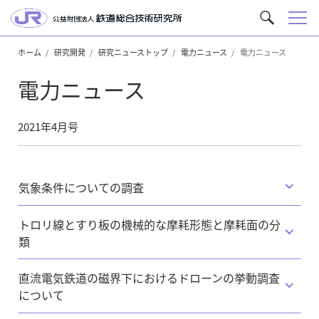
メ
サ
ニ
イ
ュ
ホーム
研究開発
研究ニューストップ
電力ニュース
電力ニュース
ト
ー
内
電力ニュース
を
検
索
2021年4月号
気象条件についての調査
トロリ線とすり板の機械的な摩耗形態と摩耗面の分
類
直流電気鉄道の磁界下におけるドローンの挙動調査
について