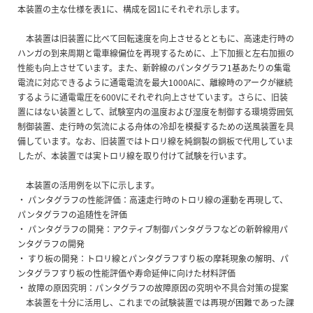
本装置の主な仕様を表1に、構成を図1にそれぞれ示します。
本装置は旧装置に比べて回転速度を向上させるとともに、高速走行時の
ハンガの到来周期と電車線偏位を再現するために、上下加振と左右加振の
性能も向上させています。また、新幹線のパンタグラフ1基あたりの集電
電流に対応できるように通電電流を最大1000Aに、離線時のアークが継続
するように通電電圧を600Vにそれぞれ向上させています。さらに、旧装
置にはない装置として、試験室内の温度および湿度を制御する環境雰囲気
制御装置、走行時の気流による舟体の冷却を模擬するための送風装置を具
備しています。なお、旧装置ではトロリ線を純銅製の銅板で代用していま
したが、本装置では実トロリ線を取り付けて試験を行います。
本装置の活用例を以下に示します。
・ パンタグラフの性能評価：高速走行時のトロリ線の運動を再現して、
パンタグラフの追随性を評価
・ パンタグラフの開発：アクティブ制御パンタグラフなどの新幹線用パ
ンタグラフの開発
・ すり板の開発：トロリ線とパンタグラフすり板の摩耗現象の解明、パ
ンタグラフすり板の性能評価や寿命延伸に向けた材料評価
・ 故障の原因究明：パンタグラフの故障原因の究明や不具合対策の提案
本装置を十分に活用し、これまでの試験装置では再現が困難であった課