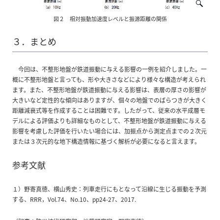
図２ 相対振動加速度レベルと振源距離の関係
３．まとめ
今回は、不整形地盤が鉄道振動に与える影響の一例を紹介しました。一
概に不整形地盤と言っても、形や大きさなどにより様々な構造が考えられ
ます。また、不整形地盤が鉄道振動に与える影響は、表層の厚さの影響が
大きいなど定性的な傾向はありますが、個々の地盤でのばらつきが大きく
距離減衰式等を作成することは困難です。したがって、従来の水平成層モ
デルによる評価よりも詳細なものとして、不整形地盤が鉄道振動に与える
影響を考慮した評価を行いたい場合には、加振点から測定点までの２次元
または３次元的な地下構造情報に基づく解析が必要になると言えます。
参考文献
１）野寄真徳、横山秀史：列車走行にもとなって沿線に生じる振動を予測
する、RRR，Vol.74、No.10、pp24-27、2017.