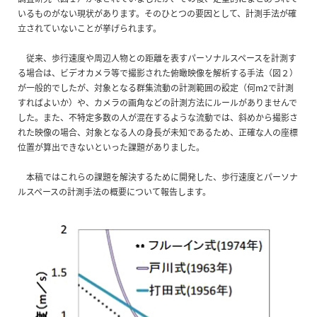
いるものがない現状があります。そのひとつの要因として、計測手法が確
立されていないことが挙げられます。
従来、歩行速度や周辺人物との距離を表すパーソナルスペースを計測す
る場合は、ビデオカメラ等で撮影された俯瞰映像を解析する手法（図２）
が一般的でしたが、対象となる群集流動の計測範囲の設定（何m2で計測
すればよいか）や、カメラの画角などの計測方法にルールがありませんで
した。また、不特定多数の人が混在するような流動では、斜めから撮影さ
れた映像の場合、対象となる人の身長が未知であるため、正確な人の座標
位置が算出できないといった課題がありました。
本稿ではこれらの課題を解決するために開発した、歩行速度とパーソナ
ルスペースの計測手法の概要について報告します。