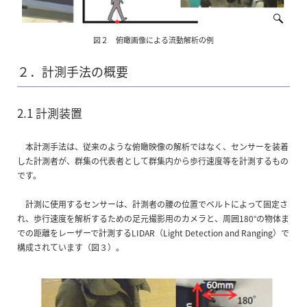
図２ 俯瞰画像による流動解析の例
２．計測手法の概要
2.1 計測装置
本計測手法は、従来のような俯瞰映像の解析ではなく、センサーを装着
した計測者が、群集の代表者として群集内から歩行速度等を計測するもの
です。
計測に使用するセンサーは、計測者の腰の位置でベルトによって固定さ
れ、歩行速度を解析するための足元撮影用のカメラと、周囲180°の物体ま
での距離をレーザーで計測するLIDAR（Light Detection and Ranging）で
構成されています（図３）。