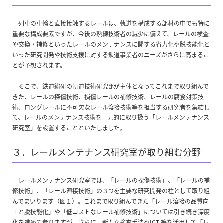
列車の車輪と直接接触するレールは、軌道を構成する部材の中でも特に
重要な構成要素ですが、今後の熟練技術者の減少に備えて、レールの検査
や交換・補修といったレールのメンテナンスに関する省力化や脱技能化と
いった研究開発や技術支援に対する鉄道事業者のニーズがさらに高まるこ
とが予想されます。
そこで、鉄道総研の軌道技術研究部が主体となってこれまで取り組んで
きた、レールの探傷技術、損傷レールの補修技術、レールの腐食対策技
術、ロングレールに不可欠なレール溶接技術等を担当する研究者を集結し
て、レールのメンテナンス技術を一元的に取り扱う「レールメンテナンス
研究室」を設置することといたしました。
３．レールメンテナンス研究室が取り組む分野
レールメンテナンス研究室では、「レールの探傷技術」、「レールの補
修技術」、「レール溶接技術」の３つを主要な研究開発の柱として取り組
んでまいります（図１）。これまで取り組んできた「レール溶接の品質向
上と脱技能化」や「低コストなレール補修技術」については引き続き深度
化を進めて参りますが、さらに、新たな検査手法やICT 等を活用して「レ