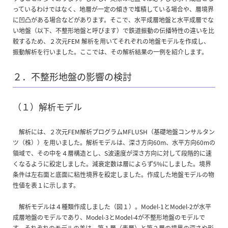
っているわけではなく、地層が一定の傾きで堆積している場合や、層境界
に凹凸がある場合などがあります。そこで、水平成層地盤と水平成層でな
い地盤（以下、不整形地盤と呼びます）で鉄道振動の伝播特性の違いを比
較するため、２次元FEM 解析を用いてそれぞれの地盤モデルを作成し、
振動解析を行いました。ここでは、その解析結果の一例を紹介します。
２．不整形地盤の影響の検討
（１）解析モデル
解析には、２次元FEM解析プログラムMFLUSH（基礎地盤コンサルタン
ツ（株））を用いました。解析モデルは、深さ方向60m、水平方向60mの
領域で、その中を４層構造とし、S波速度が深さ方向に対して段階的に速
くなるように設定しました。減衰定数は層によらず5%にしました。境界
条件は左右面と底面に粘性境界を設定しました。作成した地盤モデルの物
性値を表１に示します。
解析モデルは４種類作成しました（図１）。Model-1とModel-2が水平
成層地盤のモデルであり、Model-3とModel-4が不整形地盤のモデルで
す。それぞれのモデルの差は、第１層（表層）と第２層の境界の深さや形