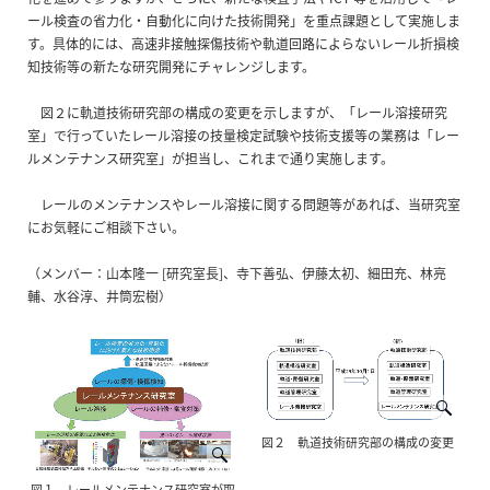
ール検査の省力化・自動化に向けた技術開発」を重点課題として実施しま
す。具体的には、高速非接触探傷技術や軌道回路によらないレール折損検
知技術等の新たな研究開発にチャレンジします。
図２に軌道技術研究部の構成の変更を示しますが、「レール溶接研究
室」で行っていたレール溶接の技量検定試験や技術支援等の業務は「レー
ルメンテナンス研究室」が担当し、これまで通り実施します。
レールのメンテナンスやレール溶接に関する問題等があれば、当研究室
にお気軽にご相談下さい。
（メンバー：山本隆一 [研究室長]、寺下善弘、伊藤太初、細田充、林亮
輔、水谷淳、井筒宏樹）
図２ 軌道技術研究部の構成の変更
図１ レールメンテナンス研究室が取