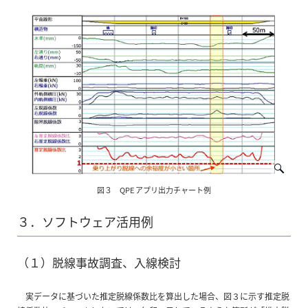
図３ QPE アプリ出力チャート例
３．ソフトウェア活用例
（１）脱線事故調査、入線検討
実データに基づいた推定脱線係数比を算出した場合、図３に示す推定脱