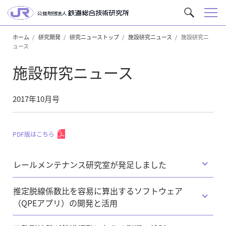
メ
サ
ニ
イ
ュ
ホーム
研究開発
研究ニューストップ
施設研究ニュース
施設研究ニ
ト
ュース
ー
内
を
施設研究ニュース
検
索
2017年10月号
PDF版はこちら
レールメンテナンス研究室が発足しました
推定脱線係数比を容易に算出するソフトウェア
（QPEアプリ）の開発と活用