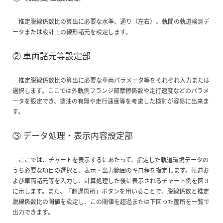
推定脱線係数比の算出に必要な水準、通り（左右）、軌間の軌道検測デ
ータまたは設計上の線形諸元を設定します。
② 車両諸元等設定部
推定脱線係数比の算出に必要な車両パラメータ等をそれぞれ入力または
選択します。ここでは外軌側フランジ部摩擦係数や走行速度などのパラメ
ータを設定でき、塗油の有無や走行速度等を考慮した検討が容易に出来ま
す。
③ データ処理・表示内容設定部
ここでは、チャートを表示するにあたって、指定した軌道環境データの
うち必要な項目の選択と、表示・出力範囲のキロ程を指定します。軌道お
よび車両諸元等を入力し、計算処理した後に表示されるチャート例を図３
に示します。また、「超過箇所」ボタンを用いることで、脱線係数と推定
脱線係数比の閾値を設定し、この閾値を超過または下回った箇所を一覧で
出力できます。