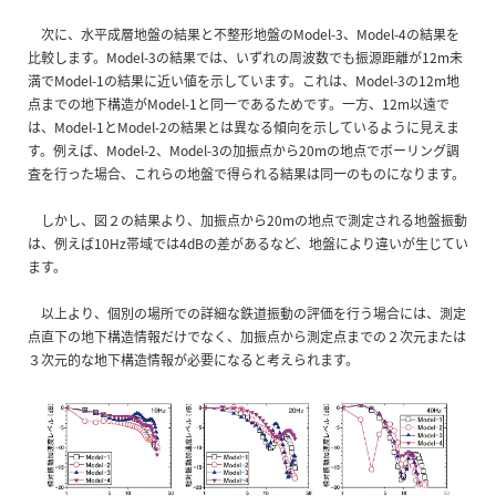
次に、水平成層地盤の結果と不整形地盤のModel-3、Model-4の結果を
比較します。Model-3の結果では、いずれの周波数でも振源距離が12m未
満でModel-1の結果に近い値を示しています。これは、Model-3の12m地
点までの地下構造がModel-1と同一であるためです。一方、12m以遠で
は、Model-1とModel-2の結果とは異なる傾向を示しているように見えま
す。例えば、Model-2、Model-3の加振点から20mの地点でボーリング調
査を行った場合、これらの地盤で得られる結果は同一のものになります。
しかし、図２の結果より、加振点から20mの地点で測定される地盤振動
は、例えば10Hz帯域では4dBの差があるなど、地盤により違いが生じてい
ます。
以上より、個別の場所での詳細な鉄道振動の評価を行う場合には、測定
点直下の地下構造情報だけでなく、加振点から測定点までの２次元または
３次元的な地下構造情報が必要になると考えられます。