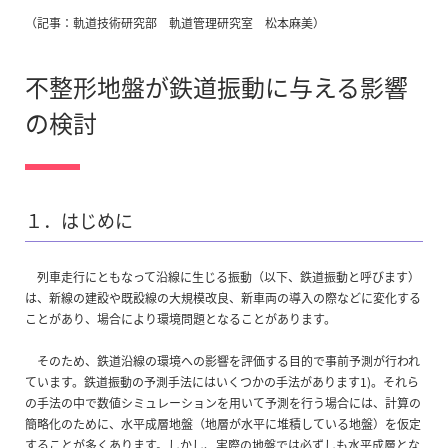
（記事：軌道技術研究部 軌道管理研究室 松本麻美）
不整形地盤が鉄道振動に与える影響
の検討
１．はじめに
列車走行にともなって沿線に生じる振動（以下、鉄道振動と呼びます）
は、新線の建設や既設線の大規模改良、新車両の導入の際などに変化する
ことがあり、場合により環境問題となることがあります。
そのため、鉄道沿線の環境への影響を評価する目的で事前予測が行われ
ています。鉄道振動の予測手法にはいくつかの手法があります1)。それら
の手法の中で数値シミュレーションを用いて予測を行う場合には、計算の
簡略化のために、水平成層地盤（地層が水平に堆積している地盤）を仮定
することが多くあります。しかし、実際の地盤では必ずしも水平成層とな