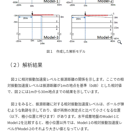
図１ 作成した解析モデル
（２）解析結果
図２に相対振動加速度レベルと振源距離の関係を示します。ここでの相
対振動加速度レベルは振源距離が1mの地点を基準（0dB）とした相対値
で、図２には1mから30m地点までの結果を示しています。
図２をみると、振源距離に対する相対振動加速度レベルは、ボールが弾
むような軌跡を示しており、値が両側の測定点と比べて小さくなる位置
（以下、極小位置と呼びます）があります。水平成層地盤のModel-1と
Model-2を比較すると、極小位置以外では、Model-1の相対振動加速度レ
ベルがModel-2のそれより大きい値となっています。