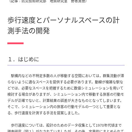
（記事：防災技術研究部 地質研究室 野寄真徳）
歩行速度とパーソナルスペースの計
測手法の開発
１．はじめに
駅構内などの不特定多数の人が移動する空間においては，群集流動が滞
らないように適なスペースを提供する必要があります。動線が複雑な駅な
どでは、必要なスペースを把握するために数値シミュレーションを用いて
検討する場合がありますが、シミュレーション内で移動する旅客の行動モ
デルが正確でないと、計算結果の誤差が大きなものとなってしまいます。
そこで、シミュレーション内の旅客の行動モデルの一つとして重要とな
る、歩行速度を計測する手法を提案しました。
歩行速度については、設計のためのデータ収集として1970年代頃まで
調査研究（図１）がなされていましたが、その後、定量的にまとめられて