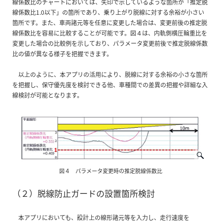
線係数比のチャートにおいては、矢印で示しているような箇所が「推定脱
線係数比1.0以下」の箇所であり、乗り上がり脱線に対する余裕が小さい
箇所です。また、車両諸元等を任意に変更した場合は、変更前後の推定脱
線係数比を容易に比較することが可能です。図４は、内軌側横圧輪重比を
変更した場合の比較例を示しており、パラメータ変更前後で推定脱線係数
比の値が異なる様子を把握できます。
以上のように、本アプリの活用により、脱線に対する余裕の小さな箇所
を把握し、保守優先度を検討できる他、車種間での差異の把握や詳細な入
線検討が可能となります。
図４ パラメータ変更時の推定脱線係数比
（２）脱線防止ガードの設置箇所検討
本アプリにおいても、設計上の線形諸元等を入力し、走行速度を