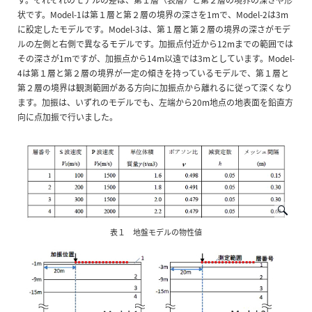
状です。Model-1は第１層と第２層の境界の深さを1mで、Model-2は3m
に設定したモデルです。Model-3は、第１層と第２層の境界の深さがモデ
ルの左側と右側で異なるモデルです。加振点付近から12mまでの範囲では
その深さが1mですが、加振点から14m以遠では3mとしています。Model-
4は第１層と第２層の境界が一定の傾きを持っているモデルで、第１層と
第２層の境界は観測範囲がある方向に加振点から離れるに従って深くなり
ます。加振は、いずれのモデルでも、左端から20m地点の地表面を鉛直方
向に点加振で行いました。
表１ 地盤モデルの物性値