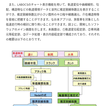
また、LABOCSのチャート表示機能を用いて、軌道変位や曲線線形、勾
配、構造物などの軌道環境データと並列に推定脱線係数比を表示すること
ができ、推定脱線係数比が小さい箇所のキロ程や線路諸元、介在構造物等
を容易に把握することができます。なお本アプリは、旅客車を対象とした
低速走行時の検討に限り用いることができます。図２に、開発したソフト
ウェアのメイン画面を示します。本画面は、①軌道変位設定部、②車両諸
元等設定部、③データ処理・表示内容設定部で構成されており、それぞれ
の概要は以下のとおりです。