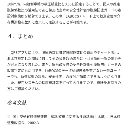
10km/h、内軌側車輪の横圧輪重比を0.55に設定することで、従来の推定
脱線係数比の活用法である線形改良時の安全性評価や脱線防止ガードの敷
設対象箇所を検討できます。この際、LABOCSチャート上で軌道変位や介
在構造物を並列に表示して確認することが可能です。
４．まとめ
QPEアプリにより、脱線係数と推定脱線係数比の算出やチャート表示、
および設定した閾値に対してその値を超過または下回る箇所一覧の出力等
が容易になりました。また、線形改良時の安全性評価や脱線防止ガードの
設置判定にも活用でき、LABOCSのデータ処理技能を有さない一般ユーザ
ーでも、軌道状態の診断、安全性向上の検討が簡単にできるようになりま
した。現在システムの精度検証等を行っておりますので、興味をお持ちの
方はご相談ください。
参考文献
1）国土交通省鉄道局監修：解説 鉄道に関する技術基準(土木編) 、日本鉄
道施設協会、2002.3