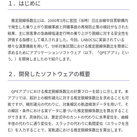
１．はじめに
推定脱線係数比1)は、2000年3月に営団（当時）日比谷線中目黒駅構内
で発生した乗り上がり脱線事故と同種事故の再発防止策の検討がなされた
結果、主に旅客車の急曲線低速走行時の乗り上がり脱線に対する安全性を
評価する指標として導入されました。今回、LABOCSに実装されている
様々な演算機能を用いて、分析対象区間における推定脱線係数比を簡単に
求めるためにアプリケーションソフトウェア（以下、「QPEアプリ」とい
う。）を開発しましたので紹介します。
２．開発したソフトウェアの概要
QPEアプリにおける推定脱線係数比の計算フローを図１に示します。本
アプリでは、設計上の線形諸元に対する推定脱線係数比を求めることも可
能ですが、線形諸元の代わりに、対象線区の軌道検測データを用いて、そ
の線区・条件における実データに基づいた推定脱線係数比を算出すること
ができます。具体的には、算定式中のカントの代わりに水準変位を、曲線
半径の代わりに通り変位を、スラックの代わりに軌間変位（スラックを含
む）を入力することで、実軌道における推定脱線係数比を算出します。