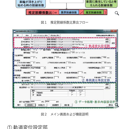
図１ 推定脱線係数比算出フロー
図２ メイン画面および機能説明
① 軌道変位設定部