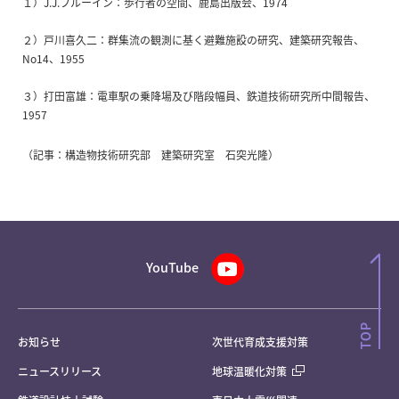
１）J.J.フルーイン：歩行者の空間、鹿島出版会、1974
２）戸川喜久二：群集流の観測に基く避難施設の研究、建築研究報告、
No14、1955
３）打田富雄：電車駅の乗降場及び階段幅員、鉄道技術研究所中間報告、
1957
（記事：構造物技術研究部 建築研究室 石突光隆）
YouTube
お知らせ
次世代育成支援対策
ニュースリリース
地球温暖化対策