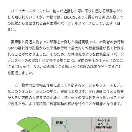
パーソナルスペースとは、他人が近接した際に不快に感じる距離などと
して知られていますが、本稿では、LIDARによって得られる周辺人物まで
の距離から算出される占有面積をパーソナルスペースとしています（図
５）。
実距離と周辺人物までの距離を計測した検証実験では、計測者の歩行時
の体の揺れ等の影響から水平路歩行時で最大約８％程度距離が長く計測さ
れることがわかりました。そのため、既往研究のような群集密度（パーソ
ナルスペースの逆数）に変換する場合には、実際の密度が１人/m2の場合
に-0.13人/m2、３人/m2の場合に-0.50人/m2程度の誤差が発生すること
を把握しました。
一方、物体同士の相互作用によって挙動するソーシャルフォースモデル
などのシミュレーションの場合、密度に変換せず、歩行速度に与える影響
が大きい方向の人物までの距離と、歩行速度の関係性を直接用いることが
できるため、より高精度に旅客流動の解析を行うことが可能となります。