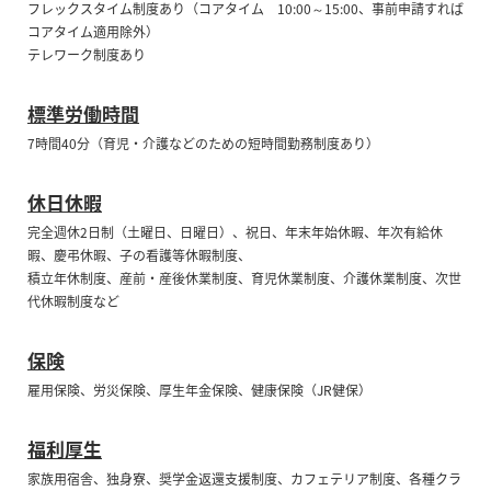
フレックスタイム制度あり（コアタイム 10:00～15:00、事前申請すれば
コアタイム適用除外）
テレワーク制度あり
標準労働時間
7時間40分（育児・介護などのための短時間勤務制度あり）
休日休暇
完全週休2日制（土曜日、日曜日）、祝日、年末年始休暇、年次有給休
暇、慶弔休暇、子の看護等休暇制度、
積立年休制度、産前・産後休業制度、育児休業制度、介護休業制度、次世
代休暇制度など
保険
雇用保険、労災保険、厚生年金保険、健康保険（JR健保）
福利厚生
家族用宿舎、独身寮、奨学金返還支援制度、カフェテリア制度、各種クラ