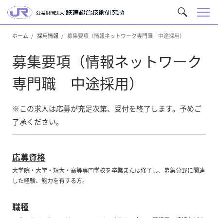
メ
サ
ニ
イ
ュ
ホーム
採用情報
募集要項（情報ネットワーク専門職 中途採用）
ト
ー
内
募集要項（情報ネットワーク
を
検
専門職 中途採用）
索
※この求人は応募が充足次第、受付を終了します。予めご
了承ください。
応募資格
大学院・大学・短大・高等専門学校を卒業または修了し、募集分野に関連
した経験、能力を有する方。
職種